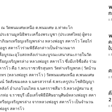
พ
ก
8 
 น. ณ วัดพนมเศษเหนือ ต.พนมเศษ อ.ท่าตะโก
 ประธานมูลนิธิพระเครื่องพระบูชา (ประเทศไทย) ผู้ทรง
พ
ธาภิเษกเหรียญเจริญพรล่าง หลวงพ่อยูร สคารโว โดยไก่
ค
ใ
่อยูร สคารโวร่วมพิธีดังกล่าวเป็นจำนวนมาก
้ เพื่อบูรณะอุโบสถหลังเก่าและบูรณะเสนาสนะภายในวัด
8 
ยญเจริญพรล่าง หลวงพ่อยูร สคารโว ซึ่งมีเกจิชื่อดัง ร่วม
ารโว คือ 1.พระราชวชิรสุนทร วัดท่าเจริญพรต ( วัดบ้าน
ศ
าทร (หลวงพ่อยูร สคารโว ) วัดพนมเศษเหนือ ต.พนมเศษ
8 
ัฒน์ วัดสังฆมงคล จ.นครสวรรค์ 4.พระครูประโชติปัญญา
ัลลังก์ อำเภอโนนไทย จ.นครราชสีมา 5.หลวงปู่สมาน สุ
ค
อ จ.ราชบุรี เมื่อเสร็จพิธีมีศิษยานุศิษย์หลวงพ่อยูร สคา
2
หรียญเจริญพรล่าง จากหลวงพ่อยูร สคารโว เป็นจำนวน
8 
พ่อยูร สคารโว