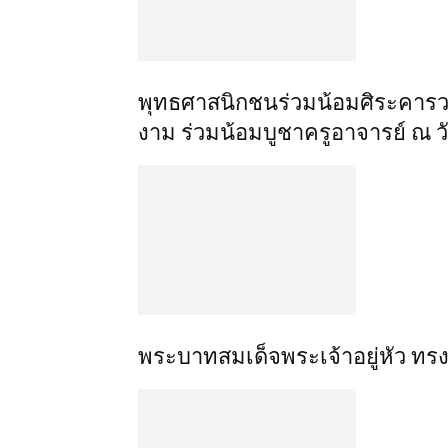
พุทธศาสนิกชนร่วมน้อมศิระคารวะ
งาม ร่วมน้อมบูชาครูอาจารย์ ณ ว
พระบาทสมเด็จพระเจ้าอยู่หัว ท