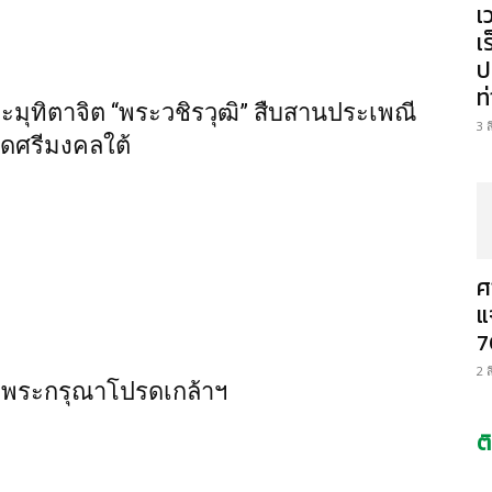
เ
เ
ป
ท
มุทิตาจิต “พระวชิรวุฒิ” สืบสานประเพณี
3 
ัดศรีมงคลใต้
ศ
แ
7
2 
รงพระกรุณาโปรดเกล้าฯ
ต