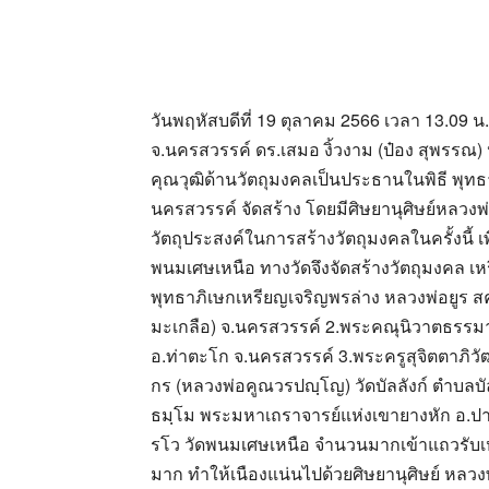
วันพฤหัสบดีที่ 19 ตุลาคม 2566 เวลา 13.09
จ.นครสวรรค์ ดร.เสมอ งิ้วงาม (ป๋อง สุพรรณ)
คุณวุฒิด้านวัตถุมงคลเป็นประธานในพิธี พุท
นครสวรรค์ จัดสร้าง โดยมีศิษยานุศิษย์หลวงพ
วัตถุประสงค์ในการสร้างวัตถุมงคลในครั้งนี
พนมเศษเหนือ ทางวัดจึงจัดสร้างวัตถุมงคล เหรี
พุทธาภิเษกเหรียญเจริญพรล่าง หลวงพ่อยูร สค
มะเกลือ) จ.นครสวรรค์ 2.พระคณุนิวาตธรรม
อ.ท่าตะโก จ.นครสวรรค์ 3.พระครูสุจิตตาภิว
กร (หลวงพ่อคูณวรปญฺโญ) วัดบัลลังก์ ตำบลบ
ธมฺโม พระมหาเถราจารย์แห่งเขายางหัก อ.ปากท่
รโว วัดพนมเศษเหนือ จำนวนมากเข้าแถวรับเ
มาก ทำให้เนืองแน่นไปด้วยศิษยานุศิษย์ หลวง