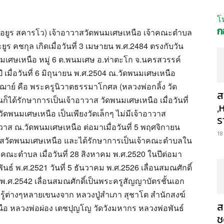
โ
ก
่อยูร สคารโว) เจ้าอาวาสวัดพนมเศษเหนือ เจ้าคณะตำบล
ร คชกุล เกิดเมื่อวันที่ 3 เมษายน พ.ศ.2484 ตรงกับวัน
นพนมเศษเหนือ หมู่ 6 ต.พนมเศษ อ.ท่าตะโก จ.นครสวรรค์
 เมื่อวันที่ 6 มิถุนายน พ.ศ.2504 ณ.วัดพนมเศษเหนือ
าย์ คือ พระครูนิวาตธรรมาโกศล (หลวงพ่อกลิ้ง วัด
ส
ก็ได้รักษาการเป็นเจ้าอาวาส วัดพนมเศษเหนือ เมื่อวันที่
,
ัดพนมเศษเหนือ เป็นเพียงวัดเล็กๆ ไม่มีเจ้าอาวาส
ร
วาส ณ.วัดพนมเศษเหนือ ต่อมาเมื่อวันที่ 5 พฤศจิกายน
18
วาสวัดพนมเศษเหนือ และได้รักษาการเป็นเจ้าคณะตำบลใน
้าคณะตำบล เมื่อวันที่ 28 สิงหาคม พ.ศ.2520 ในปีต่อมา
าพันธ์ พ.ศ.2521 วันที่ 5 ธันวาคม พ.ศ.2526 เลื่อนสมณศักดิ์
 พ.ศ.2542 เลื่อนสมณศักดิ์เป็นพระครูสัญญาบัตรชั้นเอก
ู้ต่างๆหลายเขนงจาก หลวงปู่สำเภา สุชาโต สำนักสงฆ์
ส
นือ หลวงพ่อผ่อง เตชปุญโญ วัดวังมหากร หลวงพ่อพันธ์
ช