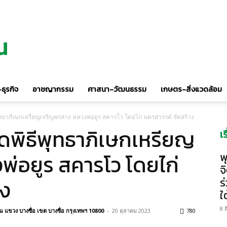
ธุรกิจ
อาชญากรรม
ศาสนา-วัฒนธรรม
เกษตร-สิ่งแวดล้อม
ทธาภิเษกเหรียญเจริญพรล่าง หลวงพ่อยูร สคารโว โดยไก่ นครสวรรค์ จัดสร้าง
ดพิธีพุทธาภิเษกเหรียญ
เ
พ่อยูร สคารโว โดยไก่
พ
จ
าง
ร
ใต
8 
แขวง บางซื่อ เขต บางซื่อ กรุงเทพฯ 10800
-
20 ตุลาคม 2023
780