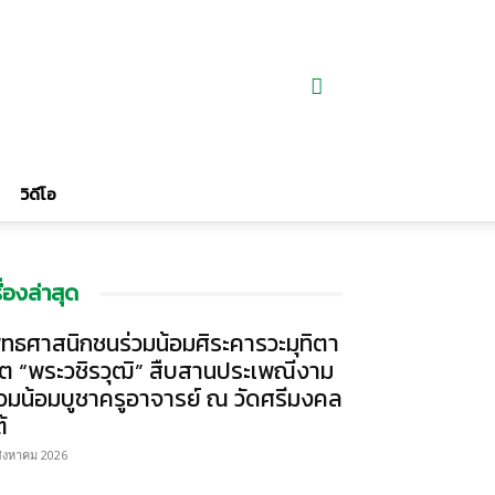
วิดีโอ
รื่องล่าสุด
ุทธศาสนิกชนร่วมน้อมศิระคารวะมุทิตา
ิต “พระวชิรวุฒิ” สืบสานประเพณีงาม
่วมน้อมบูชาครูอาจารย์ ณ วัดศรีมงคล
้
สิงหาคม 2026