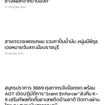
ช้างเผือกจากป่าบ้องตี้”
31 กรกฎาคม 2026
สายตรวจเพชรเกษม รวบคาปั้มน้ำมัน ,หนุ่มมีพิรุธ
เจอหมายจับสภ.เมืองราชบุรี
18 เมษายน 2026
สมุทรปราการ 3869 ศุลกากรจับมือตชด.พร้อม
AOT เปิดปฏิบัติการ“Scent Enforcer”ส่งทีม K-
9 เสริมทัพสกัดกั้นยาเสพติดข้ามชาติ ปิดทางผ่าน