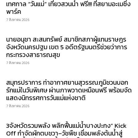
เทศกาล “วันแม่” เที่ยวสวนน้ำ ฟรี!!! ที่สยามอะเมซิ่ง
พาร์ค
7 สิงหาคม 2026
นายอนุชา สะสมทรัพย์ สมาชิกสภาผู้แทนราษฎร
จังหวัดนครปฐม เขต 5 อดีตรัฐมนตรีช่วยว่าการ
กระทรวงสาธารณสุข
7 สิงหาคม 2026
สมุทรปราการ ท่าอากาศยานสุวรรณภูมิชวนบอก
รักแม่ในวันพิเศษ ผ่านภาพวาดเหมือนฟรี พร้อมจัด
แสดงนิทรรศการวันแม่แห่งชาติ
7 สิงหาคม 2026
3จังหวัดรวมพลัง พลิกฟื้นแม่น้ำบางปะกง” Kick
Off กำจัดผักตบชวา–วัชพืช เชื่อมพลังต้นน้ำสู่