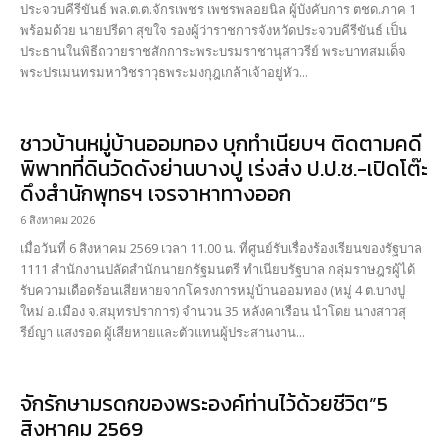
ประจวบคีรีขันธ์ พล.ต.ต.จักรเพชร เพชรพลอยนิล ผู้บังคับการ ตชด.ภาค 1
พร้อมด้วย นายปรีดา สุขใจ รองผู้ว่าราชการจังหวัดประจวบคีรีขันธ์ เป็น
ประธานในพิธีถวายราชสักการะพระบรมราชานุสาวรีย์ พระบาทสมเด็จ
พระปรเมนทรมหาวิชราวุธพระมงกุฎเกล้าเจ้าอยู่หัว...
ชาวบ้านหมู่บ้านออมทอง บุกทำเนียบฯ ติดตามคดี
พิพาทที่ดินวัดดังย่านบางปู เร่งส่ง ป.ป.ช.-เปิดโต๊ะ
ดึงสำนักพุทธฯ เจรจาหาทางออก
6 สิงหาคม 2026
เมื่อวันที่ 6 สิงหาคม 2569 เวลา 11.00 น. ที่ศูนย์รับเรื่องร้องเรียนของรัฐบาล
1111 สำนักงานปลัดสำนักนายกรัฐมนตรี ทำเนียบรัฐบาล กลุ่มราษฎรผู้ได้
รับความเดือดร้อนเสียหายจากโครงการหมู่บ้านออมทอง (หมู่ 4 ต.บางปู
ใหม่ อ.เมือง จ.สมุทรปราการ) จำนวน 35 หลังคาเรือน นำโดย นางสาวสุ
รีย์ญา แสงรอด ผู้เสียหายและตัวแทนผู้ประสานงาน...
จักรักษามรดกของพระองค์ท่านไว้ด้วยชีวิต”5
สิงหาคม 2569