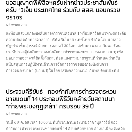
ขออนุญาตพี่พี่สื่อฯครับฝากข่าวประชาสัมพันธ์
ครับ “3เอ็ม ประเทศไทย ร่วมกับ สสส. มอบกรวย
จราจร
6 สิงหาคม 2026
สะท้อนแสงแก่กองบังคับการตำรวจนครบาล 1 พร้อมหารือแนวทางยกระดับ
ความปลอดภัยทางม้าลาย" บริษัท 3เอ็ม ประเทศไทย จำกัด โดยนางสาว
ฬุฎารัช เข็มสุวรรณ์ ฝ่ายการตลาด ได้มีโอกาสเข้าพบ พ.ต.อ. กัมพล รัตน
ประทีป รองผู้บังคับการกองบังคับการตำรวจนครบาล 1 (รอง ผบก.น.1) เพื่อ
มอบกรวยจราจรที่ติดตั้งวัสดุสะท้อนแสงตามมาตรฐานที่กำหนด สำหรับ
สนับสนุนการปฏิบัติงานด้านการจัดการจราจรของกองบังคับการ
ตำรวจนครบาล 1 (บก.น.1) ในโอกาสดังกล่าว พ.ต.อ. กัมพล รัตนประทีป...
ประจวบคีรีขันธ์ _กองกำกับการตำรวจตระเวน
ชายแดนที่ 14 ประกอบพิธีวันคล้ายวันสถาปนา
“ค่ายพระมงกุฎเกล้า” ครบรอบ 39 ปี
6 สิงหาคม 2026
วันนี้ 6 ส.ค. 69 เวลา 10.00 น. ที่บริเวณลานพระบรมราชานุสาวรีย์ กอง
กำกับการตำรวจตระเวนชายแดนที่ 14 ตำบลห้วยทราย อำเภอเมือง จังหวัด