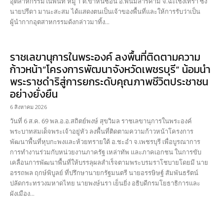
อุตสาหกรรมในพื้นที่ หมู่ 1 ต.ขาหินซ้อน อ.พนมสารคาม จ.ฉะเชิงเทรา ซึ่ง
นายปรีดา มานะสะสม ได้แสดงตนเป็นเจ้าของพื้นที่และให้การรับว่าเป็น
ผู้นำกากอุตสาหกรรมดังกล่าวมาทิ้ง...
ราชเลขานุการในพระองค์ ลงพื้นที่ติดตามความ
ก้าวหน้า”โครงการพัฒนาจังหวัดเพชรบุรี” น้อมนำ
พระราชดำริสู่การยกระดับคุณภาพชีวิตประชาชน
อย่างยั่งยืน
6 สิงหาคม 2026
วันที่ 6 ส.ค. 69 พล.อ.อ.สถิตย์พงษ์ สุขวิมล ราชเลขานุการในพระองค์
พระบาทสมเด็จพระเจ้าอยู่หัว ลงพื้นที่ติดตามความก้าวหน้าโครงการ
พัฒนาพื้นที่หุบกะพงและห้วยทรายใต้ อ.ชะอำ จ.เพชรบุรี เพื่อบูรณาการ
การทำงานร่วมกับหน่วยงานภาครัฐ เหล่าทัพ และภาคเอกชน ในการขับ
เคลื่อนการพัฒนาพื้นที่ให้บรรลุผลสำเร็จตามพระบรมราโชบายโดยมี นาย
อรรถพล ฤกษ์พิบูลย์ ที่ปรึกษานายกรัฐมนตรี นายอรรษิษฐ์ สัมพันธรัตน์
ปลัดกระทรวงมหาดไทย นายพงษ์นรา เย็นยิ่ง อธิบดีกรมโยธาธิการและ
ผังเมือง...