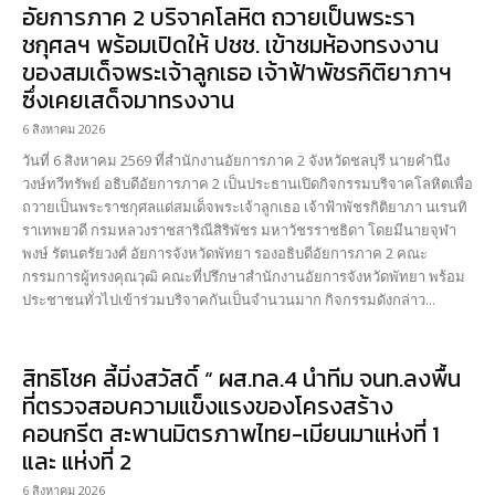
อัยการภาค 2 บริจาคโลหิต ถวายเป็นพระรา
ชกุศลฯ พร้อมเปิดให้ ปชช. เข้าชมห้องทรงงาน
ของสมเด็จพระเจ้าลูกเธอ เจ้าฟ้าพัชรกิติยาภาฯ
ซึ่งเคยเสด็จมาทรงงาน
6 สิงหาคม 2026
วันที่ 6 สิงหาคม 2569 ที่สำนักงานอัยการภาค 2 จังหวัดชลบุรี นายคำนึง
วงษ์ทวีทรัพย์ อธิบดีอัยการภาค 2 เป็นประธานเปิดกิจกรรมบริจาคโลหิตเพื่อ
ถวายเป็นพระราชกุศลแด่สมเด็จพระเจ้าลูกเธอ เจ้าฟ้าพัชรกิติยาภา นเรนทิ
ราเทพยวดี กรมหลวงราชสาริณีสิริพัชร มหาวัชรราชธิดา โดยมีนายจุฬา
พงษ์ รัตนตรัยวงศ์ อัยการจังหวัดพัทยา รองอธิบดีอัยการภาค 2 คณะ
กรรมการผู้ทรงคุณวุฒิ คณะที่ปรึกษาสำนักงานอัยการจังหวัดพัทยา พร้อม
ประชาชนทั่วไปเข้าร่วมบริจาคกันเป็นจำนวนมาก กิจกรรมดังกล่าว...
สิทธิโชค ลี้มิ่งสวัสดิ์ “ ผส.ทล.4 นำทีม จนท.ลงพื้น
ที่ตรวจสอบความแข็งแรงของโครงสร้าง
คอนกรีต สะพานมิตรภาพไทย-เมียนมาแห่งที่ 1
และ แห่งที่ 2
6 สิงหาคม 2026