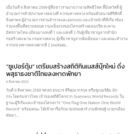
เมื่อวันที่ 6 สิงหาคม 2569 ผู้สื่อข่าวรายงานว่านายสิทธิโชค ลี้มิ่งสวัสดิ์ ผู้
อำนวยการสำนักงานทางหลวงที่ 4 กรมทางหลวง พร้อมด้วยนายศิริศักดิ์
จินดาพล ผู้อำนวยการส่วนสำรวจและออกแบบ และเจ้าหน้าที่ที่เกี่ยวข้อง
ร่วมลงพื้นที่ตรวจสอบความแข็งแรงของโครงสร้างคอนกรีต สะพาน
มิตรภาพไทย-เมียนมาแห่งที่ 1 และแห่งที่ 2 กับผู้เชี่ยวชาญจากสำนัก
ก่อสร้างสะพาน กรมทางหลวง, ผู้เชี่ยวชาญจากฝั่งเมียนมา และคณะทำงาน
จากแขวงทางหลวงตากที่ 2 (แม่สอด)...
“ซูเปอร์ตุ้ม” เตรียมสร้างสถิติกินเนสส์บุ๊กใหม่ ดิ่ง
พสุธาธงชาติไทยลงหาดพัทยา
6 สิงหาคม 2026
วันที่ 6 สิงหาคม 2569 รศ.ดร.ธนบวร สิริคุณากรกุล หรือซูเปอร์ตุ้ม นัก
กระโดดร่มชาวไทย เจ้าของสถิติโลกจาก Guinness World Records ใน
ฐานะผู้ริเริ่มและเจ้าของโครงการ "One Flag One Nation One World
Record" พร้อมคณะ ได้เข้าหารือกับนายปรเมศวร์ งามพิเชษฐ์ นายกเมือง
พัทยา...