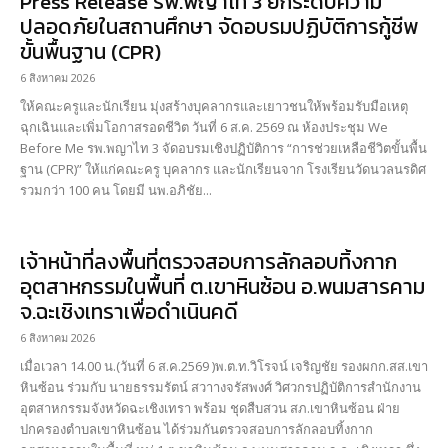
Press Release รพ.พญาไท 3 ยกระดับความ
ปลอดภัยในสถานศึกษา จัดอบรมปฏิบัติการกู้ชีพ
ขั้นพื้นฐาน (CPR)
6 สิงหาคม 2026
ให้คณะครูและนักเรียน มุ่งสร้างบุคลากรและเยาวชนให้พร้อมรับมือเหตุ
ฉุกเฉินและเพิ่มโอกาสรอดชีวิต วันที่ 6 ส.ค. 2569 ณ ห้องประชุม We
Before Me รพ.พญาไท 3 จัดอบรมเชิงปฏิบัติการ “การช่วยเหลือชีวิตขั้นพื้น
ฐาน (CPR)” ให้แก่คณะครู บุคลากร และนักเรียนจาก โรงเรียนวัดนวลนรดิศ
รวมกว่า 100 คน โดยมี นพ.อภิชัย...
เจ้าหน้าที่ลงพื้นที่ตรวจสอบการลักลอบทิ้งกาก
อุตสาหกรรมในพื้นที่ ต.เขาหินซ้อน อ.พนมสารคาม
จ.ฉะเชิงเทราเพื่อดำเนินคดี
6 สิงหาคม 2026
เมื่อเวลา 14.00 น.(วันที่ 6 ส.ค.2569 )พ.ต.ท.วิโรจน์ เจริญชัย รองผกก.สส.เขา
หินซ้อน ร่วมกับ นายธรรมรัตน์ สวาางจรัสพงศ์ วิศวกรปฏิบัติการสำนักงาน
อุตสาหกรรมจังหวัดฉะเชิงเทรา พร้อม ชุดสืบสวน สภ.เขาหินซ้อน ฝ่าย
ปกครองตำบลเขาหินซ้อน ได้ร่วมกันตรวจสอบการลักลอบทิ้งกาก