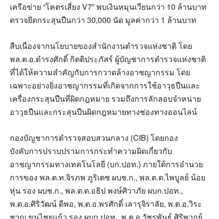
เครือข่าย “โคตรเสี่ยง V7” พบเงินหมุนเวียนกว่า 10 ล้านบาท
ตรวจยึดกระสุนปืนกว่า 30,000 นัด มูลค่ากว่า 1 ล้านบาท
สืบเนื่องจากนโยบายของสำนักงานตำรวจแห่งชาติ โดย
พล.ต.อ.ดำรงศักดิ์ กิตติประภัสร์ ผู้บัญชาการตำรวจแห่งชาติ
ที่ได้ให้ความสำคัญกับการกวาดล้างอาชญากรรม โดย
เฉพาะอย่างยิ่งอาชญากรรมที่เกิดจากการใช้อาวุธปืนและ
เครื่องกระสุนปืนที่ผิดกฎหมาย รวมถึงการลักลอบจำหน่าย
อาวุธปืนและกระสุนปืนผิดกฎหมายทางช่องทางออนไลน์
กองบัญชาการตำรวจสอบสวนกลาง (CIB) โดยกอง
บังคับการปราบปรามการกระทำความผิดเกี่ยวกับ
อาชญากรรมทางเทคโนโลยี (บก.ปอท.) ภายใต้การอำนวย
การของ พล.ต.ท.จิรภพ ภูริเดช ผบช.ก., พล.ต.ต.ไพบูลย์ น้อย
หุ่น รอง ผบช.ก., พล.ต.ต.อธิป พงษ์ศิวาภัย ผบก.ปอท.,
พ.ต.อ.ศิริวัฒน์ ดีพอ, พ.ต.อ.พรศักดิ์ เลารุจิราลัย, พ.ต.อ.วิระ
ชาญ ขุนไชยแก้ว รอง ผบก.ปอท., พ.ต.อ.วัชรพันธ์ ศิริพากย์