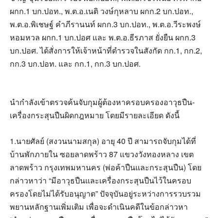
ผกก.1 บก.ปอท., พ.ต.อ.เนติ วงษ์กุหลาบ ผกก.2 บก.ปอท.,
พ.ต.อ.พิเชษฐ์ คำภีรานนท์ ผกก.3 บก.ปอท., พ.ต.อ.วีระพงษ์
หอมหวล ผกก.1 บก.ปอศ และ พ.ต.อ.ธีรภาส ยั่งยืน ผกก.3
บก.ปอศ. ได้สั่งการให้เจ้าหน้าที่ตำรวจในสังกัด กก.1, กก.2,
กก.3 บก.ปอท. และ กก.1, กก.3 บก.ปอศ.
นำกำลังเข้าตรวจค้นจับกุมผู้ต้องหาครอบครองอาวุธปืน-
เครื่องกระสุนปืนผิดกฎหมาย โดยมีรายละเอียด ดังนี้
1.นายศัลย์ (สงวนนามสกุล) อายุ 40 ปี สามารถจับกุมได้ที่
บ้านพักภายใน ซอยลาดพร้าว 87 แขวงวังทองหลาง เขต
ลาดพร้าว กรุงเทพมหานคร (พ่อค้าปืนและกระสุนปืน) โดย
กล่าวหาว่า “มีอาวุธปืนและเครื่องกระสุนปืนไว้ในครอบ
ครองโดยไม่ได้รับอนุญาต” ปัจจุบันอยู่ระหว่างการรวบรวม
พยานหลักฐานเพิ่มเติม เพื่อจะดำเนินคดีในข้อกล่าวหา