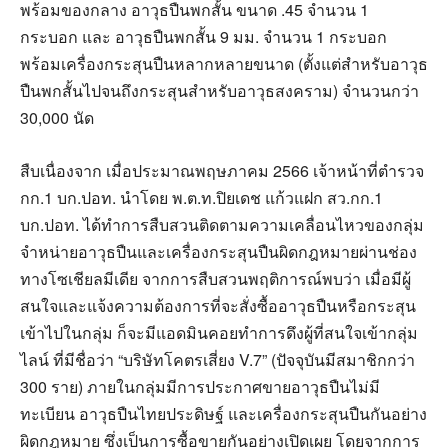
พร้อมของกลาง อาวุธปืนพกสั้น ขนาด .45 จำนวน 1
กระบอก และ อาวุธปืนพกสั้น 9 มม. จำนวน 1 กระบอก
พร้อมเครื่องกระสุนปืนหลากหลายขนาด (ตั้งแต่สำหรับอาวุธ
ปืนพกสั้นไปจนถึงกระสุนสำหรับอาวุธสงคราม) จำนวนกว่า
30,000 นัด
สืบเนื่องจาก เมื่อประมาณพฤษภาคม 2566 เจ้าหน้าที่ตำรวจ
กก.1 บก.ปอท. นำโดย พ.ต.ท.ปิยเดช แก้วแฝก สว.กก.1
บก.ปอท. ได้ทำการสืบสวนติดตามความเคลื่อนไหวของกลุ่ม
จำหน่ายอาวุธปืนและเครื่องกระสุนปืนผิดกฎหมายผ่านช่อง
ทางโซเชียลมีเดีย จากการสืบสวนพฤติการณ์พบว่า เมื่อมีผู้
สนใจและแจ้งความต้องการที่จะสั่งซื้ออาวุธปืนหรือกระสุน
เข้าไปในกลุ่ม ก็จะมีแอดมินคอยทำการดึงผู้ที่สนใจเข้ากลุ่ม
ไลน์ ที่มีชื่อว่า “บริษัทโคตรเสี่ยง V.7” (ปัจจุบันมีสมาชิกกว่า
300 ราย) ภายในกลุ่มมีการประกาศขายอาวุธปืนไม่มี
ทะเบียน อาวุธปืนไทยประดิษฐ์ และเครื่องกระสุนปืนกันอย่าง
ผิดกฎหมาย ซึ่งเป็นการซื้อขายกันอย่างเปิดเผย โดยจากการ