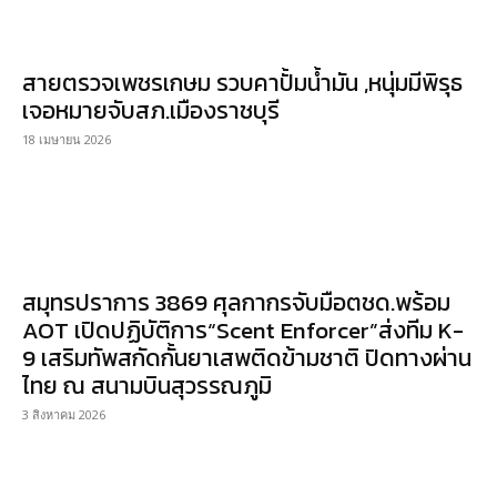
สายตรวจเพชรเกษม รวบคาปั้มน้ำมัน ,หนุ่มมีพิรุธ
เจอหมายจับสภ.เมืองราชบุรี
18 เมษายน 2026
สมุทรปราการ 3869 ศุลกากรจับมือตชด.พร้อม
AOT เปิดปฏิบัติการ“Scent Enforcer”ส่งทีม K-
9 เสริมทัพสกัดกั้นยาเสพติดข้ามชาติ ปิดทางผ่าน
ไทย ณ สนามบินสุวรรณภูมิ
3 สิงหาคม 2026