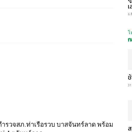
เ
6 
โ
ก
ช
31
รวจสภ.ท่าเรือรวบ บาสจันทร์ลาด พร้อม
ส