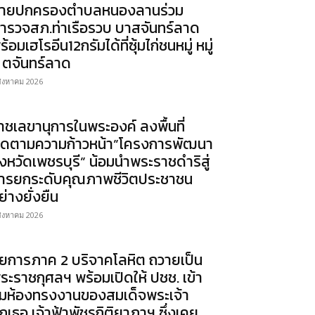
่ายปกครองตำบลหนองลานร่วม
ำรวจสภ.ท่าเรือรวบ บาสจันทร์ลาด
ร้อมเฮโรอีน12กรัมได้ที่ซุ้มไก่ชนหมู่ หมู่
 ตจันทร์ลาด
สิงหาคม 2026
าชเลขานุการในพระองค์ ลงพื้นที่
ิดตามความก้าวหน้า”โครงการพัฒนา
ังหวัดเพชรบุรี” น้อมนำพระราชดำริสู่
ารยกระดับคุณภาพชีวิตประชาชน
ย่างยั่งยืน
สิงหาคม 2026
ัยการภาค 2 บริจาคโลหิต ถวายเป็น
ระราชกุศลฯ พร้อมเปิดให้ ปชช. เข้า
มห้องทรงงานของสมเด็จพระเจ้า
ูกเธอ เจ้าฟ้าพัชรกิติยาภาฯ ซึ่งเคย