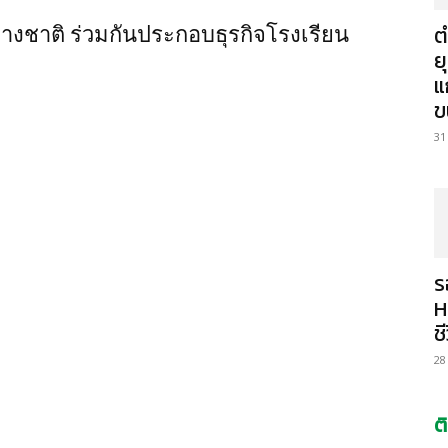
ต
างชาติ ร่วมกันประกอบธุรกิจโรงเรียน
ย
แ
ข
31
ร
H
ช
28
ต