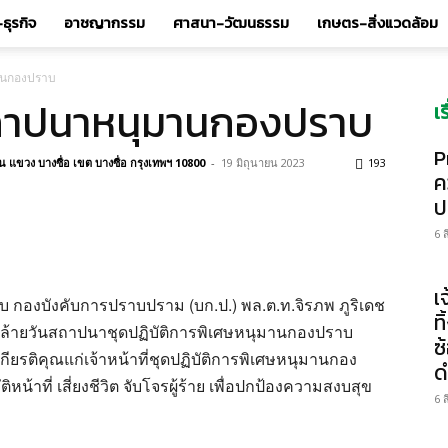
ธุรกิจ
อาชญากรรม
ศาสนา-วัฒนธรรม
เกษตร-สิ่งแวดล้อม
านกองปราบ
สถาปนาหนุมานกองปราบ
เ
P
แขวง บางซื่อ เขต บางซื่อ กรุงเทพฯ 10800
-
19 มิถุนายน 2023
193
ค
ป
6 
เ
ปราบ กองบังคับการปราบปราม (บก.ป.) พล.ต.ท.จิรภพ ภูริเดช
ท
คล้ายวันสถาปนาชุดปฏิบัติการพิเศษหนุมานกองปราบ
ซ
ียรติคุณแก่เจ้าหน้าที่ชุดปฏิบัติการพิเศษหนุมานกอง
ด
ิหน้าที่ เสี่ยงชีวิต จับโจรผู้ร้าย เพื่อปกป้องความสงบสุข
6 