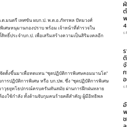
ฝ
ต
พ
.ต.มนตรี เทศขัน ผบก.ป. พ.ต.อ.ภัทรพล ปัทมวงศ์
4
การพิเศษหนุมานกองปราบ พร้อม เจ้าหน้าที่ตำรวจใน
6 
ิ์สิทธิ์ประจำบก.ป. เพื่อเสริมสร้างความเป็นสิริมงคลอีก
ร
ต
จ
ก
ัดตั้งขึ้นมาเพื่อทดแทน “ชุดปฏิบัติการพิเศษคอมมานโด”
อ
การปฏิบัติการพิเศษ หรือ บก.ปพ. ซึ่ง “ชุดปฏิบัติการพิเศษ
6 
มีอาวุธยุทโธปกรณ์ครบครันทันสมัย ผ่านการฝึกฝนหลาย
องใช้กำลัง ทั้งด้านจับกุมคนร้ายคดีสำคัญ ผู้มีอิทธิพล
อ
พ
ช
ล