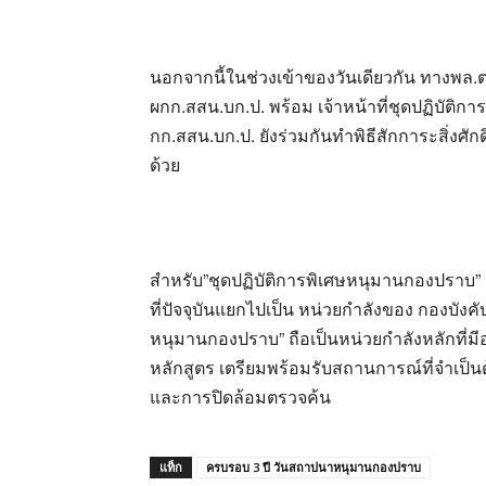
นอกจากนี้ในช่วงเข้าของวันเดียวกัน ทางพล.ต
ผกก.สสน.บก.ป. พร้อม เจ้าหน้าที่ชุดปฏิบัติ
กก.สสน.บก.ป. ยังร่วมกันทำพิธีสักการะสิ่งศักด
ด้วย
สำหรับ”ชุดปฏิบัติการพิเศษหนุมานกองปราบ” จ
ที่ปัจจุบันแยกไปเป็น หน่วยกำลังของ กองบังคับ
หนุมานกองปราบ” ถือเป็นหน่วยกำลังหลักที่
หลักสูตร เตรียมพร้อมรับสถานการณ์ที่จำเป็นต้
และการปิดล้อมตรวจค้น
แท็ก
ครบรอบ 3 ปี วันสถาปนาหนุมานกองปราบ