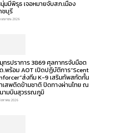
หนุ่มมีพิรุธ เจอหมายจับสภ.เมือง
าชบุรี
 เมษายน 2026
มุทรปราการ 3869 ศุลกากรจับมือต
ด.พร้อม AOT เปิดปฏิบัติการ“Scent
nforcer”ส่งทีม K-9 เสริมทัพสกัดกั้น
าเสพติดข้ามชาติ ปิดทางผ่านไทย ณ
นามบินสุวรรณภูมิ
สิงหาคม 2026