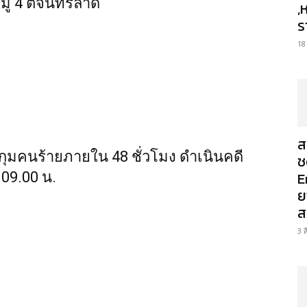
หมู่ 4 ตจันทร์ลาด
,
ร
18
ส
มคนร้ายภายใน 48 ชั่วโมง ดำเนินคดี
ช
E
 09.00 น.
ย
ส
3 