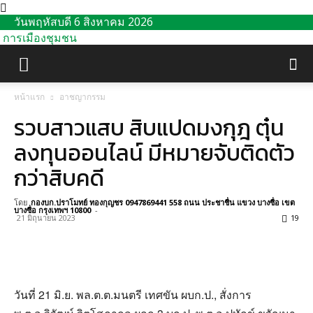
วันพฤหัสบดี 6 สิงหาคม 2026
การเมืองชุมชน
หน้าแรก
อาชญากรรม
รวบสาวแสบ สิบแปดมงกุฎ ตุ๋น
ลงทุนออนไลน์ มีหมายจับติดตัว
กว่าสิบคดี
โดย
กองบก.ปราโมทย์ ทองกุญชร 0947869441 558 ถนน ประชาชื่น แขวง บางซื่อ เขต
บางซื่อ กรุงเทพฯ 10800
-
21 มิถุนายน 2023
19
วันที่ 21 มิ.ย. พล.ต.ต.มนตรี เทศขัน ผบก.ป., สั่งการ