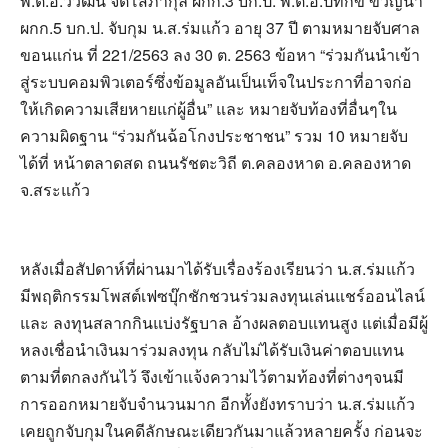
พ.ต.อ.วิวัฒน์ จิตโสภากุล ผกก.3 บก.ป. พ.ต.อ.ปทักข์ ขวัญนา
ผกก.5 บก.ป. จับกุม น.ส.ร่มแก้ว อายุ 37 ปี ตามหมายจับศาล
ขอนแก่น ที่ 221/2563 ลง 30 ต. 2563 ข้อหา “ร่วมกันนำเข้า
สู่ระบบคอมพิวเตอร์ซึ่งข้อมูลอันเป็นเท็จในประกาที่อาจก่อ
ให้เกิดความเสียหายแก่ผู้อื่น” และ หมายจับท้องที่อื่นๆใน
ความผิดฐาน “ร่วมกันฉ้อโกงประชาชน” รวม 10 หมายจับ
ได้ที่ หน้าตลาดสด ถนนรัชตะวิถี ต.คลองหาด อ.คลองหาด
จ.สระแก้ว
หลังเมื่อสัปดาห์ที่ผ่านมาได้รับเรื่องร้องเรียนว่า น.ส.ร่มแก้ว
มีพฤติกรรมโพสต์เฟซบุ๊กชักชวนร่วมลงทุนเล่นแชร์ออนไลน์
และ ลงทุนสลากกินแบ่งรัฐบาล อ้างผลตอบแทนสูง แต่เมื่อมีผู้
หลงเชื่อนำเงินมาร่วมลงทุน กลับไม่ได้รับเงินค่าตอบแทน
ตามที่ตกลงกันไว้ จึงเข้าแจ้งความไว้ตามท้องที่ต่างๆจนมี
การออกหมายจับจำนวนมาก อีกทั้งยังทราบว่า น.ส.ร่มแก้ว
เคยถูกจับกุมในคดีลักษณะเดียวกันมาแล้วหลายครั้ง ก่อนจะ