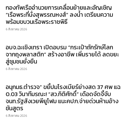
กองทัพเรืออำนวยการเคลื่อนย้ายและอัญเชิญ
“เรือพระที่นั่งสุพรรณหงส์” ลงน้ำ เตรียมความ
พร้อมขบวนเรือพระราชพิธี
6 สิงหาคม 2026
อบจ.ฉะเชิงเทรา เปิดอบรม “กระเป๋าถักรักษ์โลก
จากถุงพลาสติก” สร้างอาชีพ เพิ่มรายได้ ลดขยะ
สู่ชุมชนยั่งยืน
6 สิงหาคม 2026
อนุกมธ.ตำรวจ” ขยี้ปมโรงเบียร์ย่างสด 37 ศพ แฉ
0.03 วินาทีมรณะ! “สว.กิติศักดิ์” เดือดจัดจี้จับ
จนท.รัฐสังเวยพียูโฟม แนะคปภ.จ่ายด่วนห้ามอ้าง
ชันสูตร
6 สิงหาคม 2026