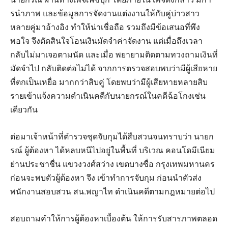
รนําภาพ และข้อมูลการจัดงานแต่งงานให้กับคู่บ่าวสาว
หลายคู่มาอ้างอิง ทําให้น่าเชื่อถือ รวมถึงมีข้อเสนอที่พึง
พอใจ จึงตัดสินใจโอนเงินมัดจําค่าจัดงาน แต่เมื่อถึงเวลา
กลับไม่มาเจอตามนัด และเมื่อ พยายามติดตามทวงถามเงินที่
มัดจําไป กลับติดต่อไม่ได้ จากการตรวจสอบพบว่ามีผู้เสียหาย
ที่ตกเป็นเหยื่อ มากกว่าสิบคู่ โดยพบว่ามีผู้เสียหายหลายสิบ
รายเข้าแจ้งความดําเนินคดีกับนายกรณ์ในคดีฉ้อโกงเช่น
เดียวกัน
ต่อมาเจ้าหน้าที่ตํารวจชุดจับกุมได้สืบสวนจนทราบว่า นายก
รณ์ ผู้ต้องหา ได้หลบหนีไปอยู่ในพื้นที่ บริเวณ คอนโดมีเนียม
ย่านประชาชื่น แขวงวงศ์สว่าง เขตบางซื่อ กรุงเทพมหานคร
ก่อนจะพบตัวผู้ต้องหา จึง เข้าทําการจับกุม ก่อนนําตัวส่ง
พนักงานสอบสวน สน.พญาไท ดําเนินคดีตามกฎหมายต่อไป
สอบถามคําให้การผู้ต้องหาเบื้องต้น ให้การรับสารภาพตลอด