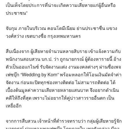
เป็นเท็จโดยประการที่น่าจะเกิดความเสียหายแก่ผู้อื่นหรือ
ประชาชน”
จับกุม ภายในบริเวณ คอนโดมีเนียม ย่านประชาชื่น แขวง
วงศ์สว่าง เขตบางซื่อ กรุงเทพมหานคร
สืบเนื่องจาก ผู้เสียหายจํานวนหลายสิบราย เข้าแจ้งความกับ
พนักงานสอบสวน บก.ป. ว่า ถูกนายกรณ์ ผู้ต้องหารายนี้ อ้าง
ตัวเป็นออแกไนซ์ รับจัดงานแต่ง งานมงคลต่างๆ ผ่านชื่อเพจ
เฟซบุ๊ก “Wedding by Korn” พร้อมหลอกให้โอนเงินมัดจําค่า
จัดงาน ก่อนจะปิดทุกช่องทางติดต่อ ไม่สามารถติดต่อ ได้
เบื้องต้นมูลค่าความเสียหายหลายแสนบาท จึงอยากดําเนิน
คดีให้ถึงที่สุด เพราะไม่อยากให้คู่บ่าวสาวรายอื่นตก เป็น
เหยื่ออีก
จากการสืบสวน เจ้าหน้าที่ตํารวจทราบว่า กลุ่มผู้เสียหายรู้จัก
นายกรณ์ ผ่านทางเพจเฟซบุ๊ก โดยภายใน เพจดังกล่าว มีกา