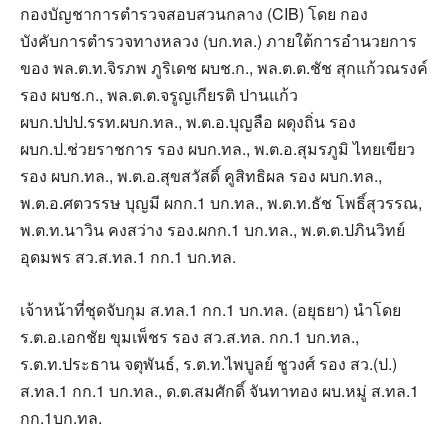
กองบัญชาการตำรวจสอบสวนกลาง (CIB) โดย กอง
บังคับการตำรวจทางหลวง (บก.ทล.) ภายใต้การอำนวยการ
ของ พล.ต.ท.จิรภพ ภูริเดช ผบช.ก., พล.ต.ต.ชัช สุกแก้วณรงค์
รอง ผบช.ก., พล.ต.ต.จรูญเกียรติ ปานแก้ว
ผบก.ปปป.รรท.ผบก.ทล., พ.ต.อ.บุญลือ ผดุงถิ่น รอง
ผบก.ป.ช่วยราชการ รอง ผบก.ทล., พ.ต.อ.สุมรภูมิ ไทยเขียว
รอง ผบก.ทล., พ.ต.อ.สุขสวัสดิ์ คูสิทธิผล รอง ผบก.ทล.,
พ.ต.อ.ศตวรรษ บุญมี ผกก.1 บก.ทล., พ.ต.ท.ธัช โพธิ์สุวรรณ,
พ.ต.ท.นาวิน คงสว่าง รอง.ผกก.1 บก.ทล., พ.ต.ต.ปภินวิทย์
อุดมพร สว.ส.ทล.1 กก.1 บก.ทล.
เจ้าหน้าที่ชุดจับกุม ส.ทล.1 กก.1 บก.ทล. (อยุธยา) นำโดย
ร.ต.อ.เอกชัย ขุมเพ็ชร รอง สว.ส.ทล. กก.1 บก.ทล.,
ร.ต.ท.ประธาน จตุพันธ์, ร.ต.ท.ไพบูลย์ ชูวงศ์ รอง สว.(ป.)
ส.ทล.1 กก.1 บก.ทล., ด.ต.สมศักดิ์ จันทาทอง ผบ.หมู่ ส.ทล.1
กก.1บก.ทล.