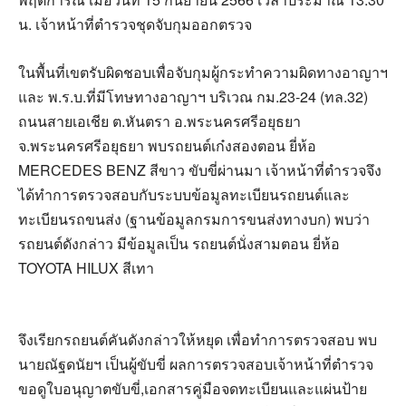
น. เจ้าหน้าที่ตำรวจชุดจับกุมออกตรวจ
ในพื้นที่เขตรับผิดชอบเพื่อจับกุมผู้กระทำความผิดทางอาญาฯ
และ พ.ร.บ.ที่มีโทษทางอาญาฯ บริเวณ กม.23-24 (ทล.32)
ถนนสายเอเชีย ต.หันตรา อ.พระนครศรีอยุธยา
จ.พระนครศรีอยุธยา พบรถยนต์เก๋งสองตอน ยี่ห้อ
MERCEDES BENZ สีขาว ขับขี่ผ่านมา เจ้าหน้าที่ตำรวจจึง
ได้ทำการตรวจสอบกับระบบข้อมูลทะเบียนรถยนต์และ
ทะเบียนรถขนส่ง (ฐานข้อมูลกรมการขนส่งทางบก) พบว่า
รถยนต์ดังกล่าว มีข้อมูลเป็น รถยนต์นั่งสามตอน ยี่ห้อ
TOYOTA HILUX สีเทา
จึงเรียกรถยนต์คันดังกล่าวให้หยุด เพื่อทำการตรวจสอบ พบ
นายณัฐดนัยฯ เป็นผู้ขับขี่ ผลการตรวจสอบเจ้าหน้าที่ตำรวจ
ขอดูใบอนุญาตขับขี่,เอกสารคู่มือจดทะเบียนและแผ่นป้าย