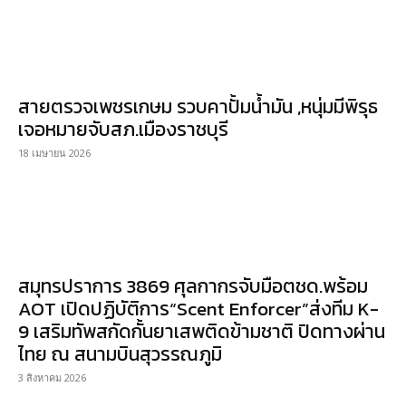
สายตรวจเพชรเกษม รวบคาปั้มน้ำมัน ,หนุ่มมีพิรุธ
เจอหมายจับสภ.เมืองราชบุรี
18 เมษายน 2026
สมุทรปราการ 3869 ศุลกากรจับมือตชด.พร้อม
AOT เปิดปฏิบัติการ“Scent Enforcer”ส่งทีม K-
9 เสริมทัพสกัดกั้นยาเสพติดข้ามชาติ ปิดทางผ่าน
ไทย ณ สนามบินสุวรรณภูมิ
3 สิงหาคม 2026