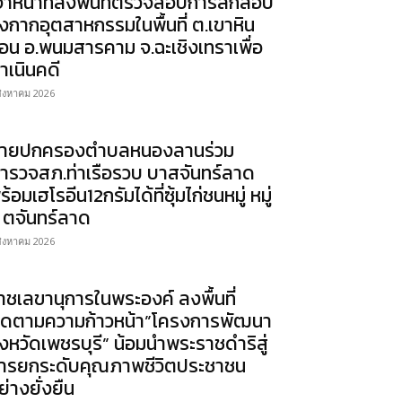
จ้าหน้าที่ลงพื้นที่ตรวจสอบการลักลอบ
ิ้งกากอุตสาหกรรมในพื้นที่ ต.เขาหิน
้อน อ.พนมสารคาม จ.ฉะเชิงเทราเพื่อ
ำเนินคดี
สิงหาคม 2026
่ายปกครองตำบลหนองลานร่วม
ำรวจสภ.ท่าเรือรวบ บาสจันทร์ลาด
ร้อมเฮโรอีน12กรัมได้ที่ซุ้มไก่ชนหมู่ หมู่
 ตจันทร์ลาด
สิงหาคม 2026
าชเลขานุการในพระองค์ ลงพื้นที่
ิดตามความก้าวหน้า”โครงการพัฒนา
ังหวัดเพชรบุรี” น้อมนำพระราชดำริสู่
ารยกระดับคุณภาพชีวิตประชาชน
ย่างยั่งยืน