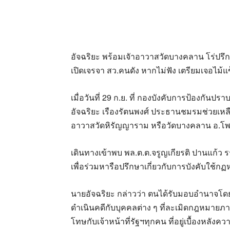
อัจฉริยะ พร้อมเจัาอาวาสวัดบางคลาน โร่ป
เปิดเจรจา สว.คนดัง หากไม่ฟัง เตรียมเจอไม้แ
เมื่อวันที่ 29 ก.ย. ที่ กองบังคับการป้องกั
อัจฉริยะ เรืองรัตนพงศ์ ประธานชมรมช่วยเหล
อาวาสวัดหิรัญญาราม หรือวัดบางคลาน อ.โพท
เดินทางเข้าพบ พล.ต.ต.จรูญเกียรติ ปานแก้ว 
เพื่อร่วมหารือปรึกษาเกี่ยวกับการบังคับใช้
นายอัจฉริยะ กล่าวว่า ตนได้รับมอบอำนาจ
ดำเนินคดีกับบุคคลต่าง ๆ ที่ละเมิดกฎหมายภายใน
โทษกับเจ้าหน้าที่รัฐฯทุกคน ที่อยู่เบื้องหล