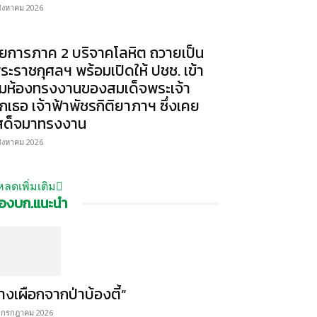
สิงหาคม 2026
ัยการภาค 2 บริจาคโลหิต ถวายเป็น
ระราชกุศลฯ พร้อมเปิดให้ ปชช. เข้า
มห้องทรงงานของสมเด็จพระเจ้า
ูกเธอ เจ้าฟ้าพัชรกิติยาภาฯ ซึ่งเคย
สด็จมาทรงงาน
สิงหาคม 2026
หลดเพิ่มเติม
องบก.แนะนำ
้างเผือกจากป่าบ้องตี้”
 กรกฎาคม 2026