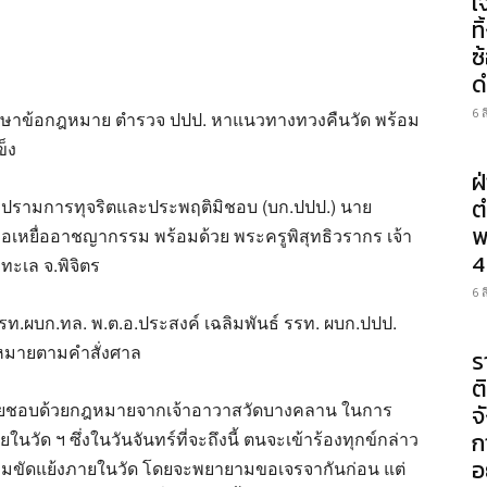
เ
ท
ซ
ด
6 
รึกษาข้อกฎหมาย ตำรวจ ปปป. หาแนวทางทวงคืนวัด พร้อม
ข็ง
ฝ
ต
นปราบปรามการทุจริตและประพฤติมิชอบ (บก.ปปป.) นาย
พ
ือเหยื่ออาชญากรรม พร้อมด้วย พระครูพิสุทธิวรากร เจ้า
4
ะเล จ.พิจิตร
6 
รรท.ผบก.ทล. พ.ต.อ.ประสงค์ เฉลิมพันธ์ รรท. ผบก.ปปป.
กฏหมายตามคำสั่งศาล
ร
ต
โดยชอบด้วยกฎหมายจากเจ้าอาวาสวัดบางคลาน ในการ
จ
วัด ฯ ซึ่งในวันจันทร์ที่จะถึงนี้ ตนจะเข้าร้องทุกข์กล่าว
ก
อ
ังความขัดแย้งภายในวัด โดยจะพยายามขอเจรจากันก่อน แต่