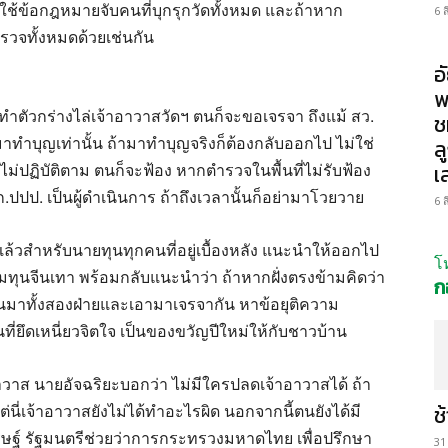
ใช้ข้อกฎหมายจับคนที่บุกรุกวัดทั้งหมด และถ้าหาก
6 
รวจทั้งหมดด้วยเช่นกัน
อ
พ
 ทำตัวกร่างไล่เจ้าอาวาสวัดฯ ตนก็จะขอเจรจา ถึงแม้ สว.
ช
่มาทำบุญเท่านั้น ถ้ามาทำบุญจริงก็ต้องกลับออกไป ไม่ใช่
ล
ม่ปฏิบัติตาม ตนก็จะฟ้อง หากตำรวจในพื้นที่ไม่รับฟ้อง
เ
.ปปป. เป็นผู้ดำเนินการ ถ้าถึงเวลานั้นก็อย่ามาโวยวาย
6 
ล้วสำหรับนายทุนทุกคนที่อยู่เบื้องหลัง แนะนำให้ออกไป
โ
ลุ่มทุนจีนเทา พร้อมกลับแนะนำว่า ถ้าหากฝั่งตรงข้ามคิดว่า
ก
นมาทั้งสองฝ่ายและเอามาเจรจากัน หาข้อยุติความ
ที่ยึดเหนี่ยวจิตใจ เป็นของขวัญปีใหม่ให้กับชาวบ้าน
าอาวาส นายอัจฉริยะบอกว่า ไม่มีใครปลดเจ้าอาวาสได้ ถ้า
่เจ้าอาวาสยังไม่ได้ทำอะไรผิด นอกจากนี้ตนยังได้มี
ช
รษฐ์ รัฐมนตรีช่วยว่าการกระทรวงมหาดไทย เพื่อปรึกษา
31