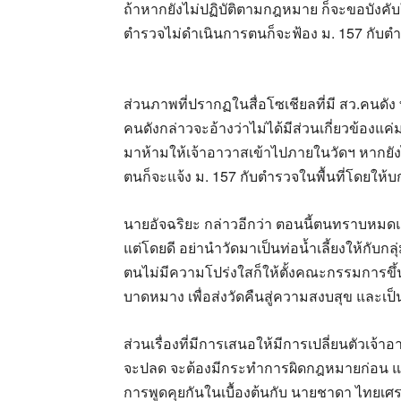
ถ้าหากยังไม่ปฏิบัติตามกฎหมาย ก็จะขอบังคับ
ตำรวจไม่ดำเนินการตนก็จะฟ้อง ม. 157 กับตำ
ส่วนภาพที่ปรากฏในสื่อโซเชียลที่มี สว.คนดัง
คนดังกล่าวจะอ้างว่าไม่ได้มีส่วนเกี่ยวข้องแค
มาห้ามให้เจ้าอาวาสเข้าไปภายในวัดฯ หากยังไ
ตนก็จะแจ้ง ม. 157 กับตำรวจในพื้นที่โดยให้บก
นายอัจฉริยะ กล่าวอีกว่า ตอนนี้ตนทราบหมดแ
แต่โดยดี อย่านำวัดมาเป็นท่อน้ำเลี้ยงให้กับก
ตนไม่มีความโปร่งใสก็ให้ตั้งคณะกรรมการขึ้
บาดหมาง เพื่อส่งวัดคืนสู่ความสงบสุข และเป็น
ส่วนเรื่องที่มีการเสนอให้มีการเปลี่ยนตัวเจ้
จะปลด จะต้องมีกระทำการผิดกฎหมายก่อน แต่นี
การพูดคุยกันในเบื้องต้นกับ นายชาดา ไทยเศ