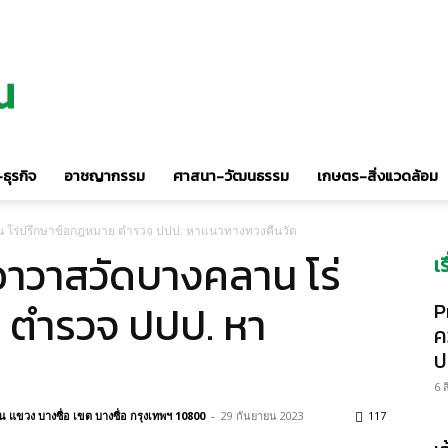
ธุรกิจ
อาชญากรรม
ศาสนา-วัฒนธรรม
เกษตร-สิ่งแวดล้อม
าน โร่ปรึกษาข้อกฎหมาย ตำรวจ ปปป. หาแนวทางทวงคืนวัด
าอาวาสวัดบางคลาน โร่
เ
 ตำรวจ ปปป. หา
P
ค
ป
6 
แขวง บางซื่อ เขต บางซื่อ กรุงเทพฯ 10800
-
29 กันยายน 2023
117