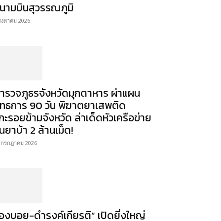
นามบินสุวรรณภูมิ
สิงหาคม 2026
ำรวจภูธรจังหวัดมุกดาหาร ผ่าแผน
ุทธการ 90 วัน พิฆาตยาเสพติด
กะรอยข้ามจังหวัด ล่าเด็ดหัวเครือข่าย
นยาบ้า 2 ล้านเม็ด!
 กรกฎาคม 2026
องบอย-ดำรงค์เกียรติ” เปิดยิ่งใหญ่