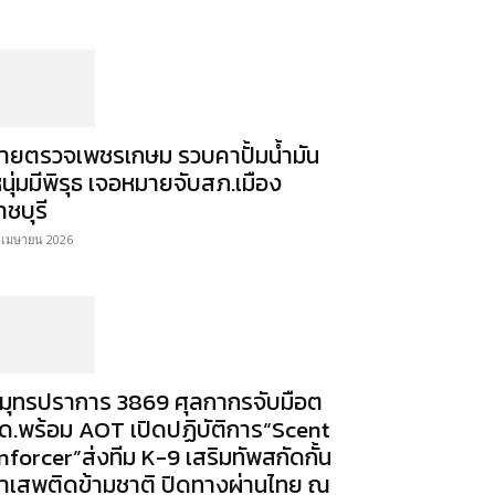
ายตรวจเพชรเกษม รวบคาปั้มน้ำมัน
หนุ่มมีพิรุธ เจอหมายจับสภ.เมือง
าชบุรี
 เมษายน 2026
มุทรปราการ 3869 ศุลกากรจับมือต
ด.พร้อม AOT เปิดปฏิบัติการ“Scent
nforcer”ส่งทีม K-9 เสริมทัพสกัดกั้น
าเสพติดข้ามชาติ ปิดทางผ่านไทย ณ