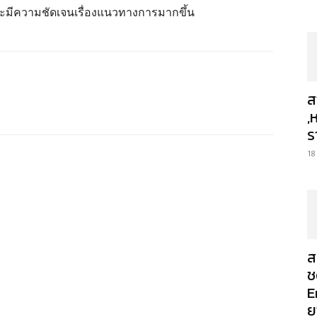
้จะมีความชัดเจนเรื่องแนวทางการมากขึ้น
ส
,
ร
18
ส
ช
E
ย