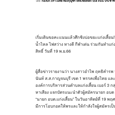
โดย
กองบก.ปราโมทย์ ทองกุญชร 0947869441 558 ถนน ประชาชื่น 
เริ่มเดินขอคะแนนแล้วศึกชิงบ่อขยะแก่งเสี้ยน
น้ำไหล ไฟสว่าง ทางดี กีฬาเด่น ร่วมกันทำแก่งเส
สิทธิ์ วันที่ 19 พ.ย.66
ผู้สื่อข่าวรายงานว่า นางสาวอำไพ ฤทธิคำรพ หร
นันท์ ส.ส.กาญจนบุรี เขต 1 พรรคเพื่อไทย และ
องค์การบริหารส่วนตำบลแก่งเสี้ยน เบอร์ 3 กล
หาเสียง แจกบัตรแนะนำตัวผู้สมัครนายก อบต แ
“นายก อบต.แก่งเสี้ยน” ในวันอาทิตย์ที่ 19 พ
มีการโอบกอดให้พรและให้กำลังใจผู้สมัครเป็