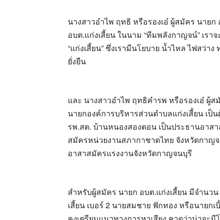
นางสาวอำไพ ฤทธิ หรือรองเอ๋ ผู้สมัคร นายก อ
อบต.แก่งเสี้ยน ในนาม “ทีมพลังกาญจน์” เราจ
“แก่งเสี้ยน” ซึ่งเรามีนโยบาย น้ำไหล ไฟสว่าง ทา
ยั่งยืน
และ นางสาวอำไพ ฤทธิคำรพ หรือรองเอ๋ ผู้สม
นายกองค์การบริหารส่วนตำบลแก่งเสี้ยน เป็นผ
รพ.สต. บ้านหนองสองตอน เป็นประธานอาสาส
สมัครหน่วยงานสภากาชาดไทย จังหวัดกาญจนบ
อาสาสมัครแรงงานจังหวัดกาญจนบุรี
สำหรับผู้สมัคร นายก อบต.แก่งเสี้ยน มีจำนว
เสี้ยน เบอร์ 2 นายสมชาย ฟักทอง หรือนายกเบิ้ม
คงเตรียมแนวทางการหาเสียง คาดว่าน่าจะมีโป