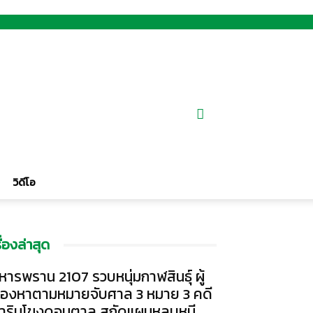
วิดีโอ
รื่องล่าสุด
หารพราน 2107 รวบหนุ่มกาฬสินธุ์ ผู้
้องหาตามหมายจับศาล 3 หมาย 3 คดี
าริมโขงดอนตาล สกัดแผนหลบหนี