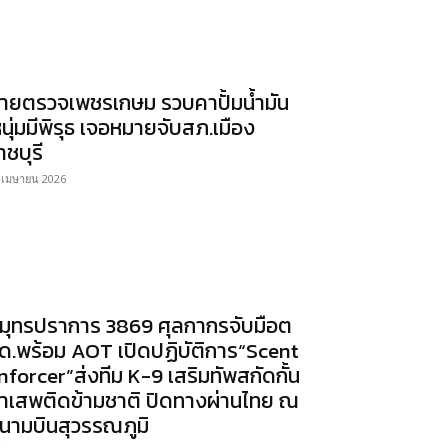
ายตรวจเพชรเกษม รวบคาปั้มน้ำมัน
หนุ่มมีพิรุธ เจอหมายจับสภ.เมือง
าชบุรี
 เมษายน 2026
มุทรปราการ 3869 ศุลกากรจับมือต
ด.พร้อม AOT เปิดปฏิบัติการ“Scent
nforcer”ส่งทีม K-9 เสริมทัพสกัดกั้น
าเสพติดข้ามชาติ ปิดทางผ่านไทย ณ
นามบินสุวรรณภูมิ