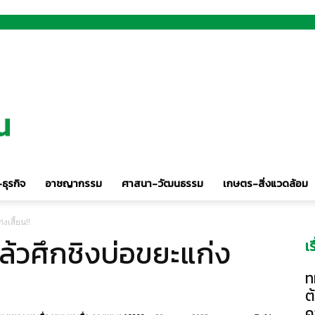
ธุรกิจ
อาชญากรรม
ศาสนา-วัฒนธรรม
เกษตร-สิ่งแวดล้อม
งเสี้ยน!!
ล้วศึกชิงบ่อขยะแก่ง
เ
ท
ต
ค