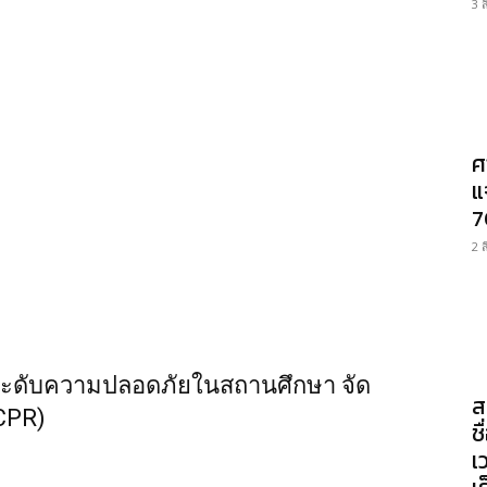
3 
ศ
แ
7
2 
ระดับความปลอดภัยในสถานศึกษา จัด
ส
(CPR)
ช
เ