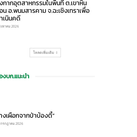
ิ้งกากอุตสาหกรรมในพื้นที่ ต.เขาหิน
้อน อ.พนมสารคาม จ.ฉะเชิงเทราเพื่อ
ำเนินคดี
สิงหาคม 2026
โหลดเพิ่มเติม
องบก.แนะนำ
้างเผือกจากป่าบ้องตี้”
 กรกฎาคม 2026