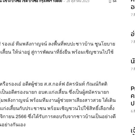
แขวง บางซื่อ เขต บางซื่อ กรุงเทพฯ 10800
-
28 ตุลาคม 2023
64
อ
7 
อ
7 
!! รองเอ๋ ทีมพลังกาญจน์ ลงพื้นที่พบปะชาวบ้าน ชูนโยบาย
ี้ยน ให้น่าอยู่ สู่การพัฒนาที่ยั่งยืน พร้อมเชิญชวนไปใช้
น
7 
ือรองเอ๋ อดีตผู้ช่วย ส.ส.กอล์ฟ อัครนันท์ กัณณ์กิตติ
P
เป็นอดีตรองนายก อบต.แก่งเสี้ยน ซึ่งเป็นผู้สมัครนายก
ค
ุ่มพลังกาญจน์ พร้อมทีมงานผู้ช่วยหาเสียงสาวสวย ได้เดิน
ป
ก่งเสี้ยนกับประชาชน พร้อมเชิญชวนไปใช้สิทธิ์เลือกตั้ง
6 
ฤศจิกายน 2566 ซึ่งได้รับการตอบรับจากชาวบ้านเป็นอย่างดี
นอย่างกันเอง
เ