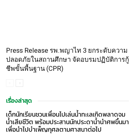
Press Release รพ.พญาไท 3 ยกระดับความ
ปลอดภัยในสถานศึกษา จัดอบรมปฏิบัติการกู้
ชีพขั้นพื้นฐาน (CPR)
เรื่องล่าสุด
เด็กนักเรียนชวนเพื่อนไปเล่นน้ำทะเลเกิดพลาดจม
น้ำเสียชีวิต พร้อมประสานนักประดาน้ำนำศพขึ้นมา
เพื่อนำไปบำเพ็ญกุศลตามศาสนาต่อไป