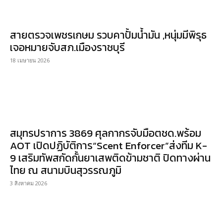
สายตรวจเพชรเกษม รวบคาปั้มน้ำมัน ,หนุ่มมีพิรุธ
เจอหมายจับสภ.เมืองราชบุรี
18 เมษายน 2026
สมุทรปราการ 3869 ศุลกากรจับมือตชด.พร้อม
AOT เปิดปฏิบัติการ“Scent Enforcer”ส่งทีม K-
9 เสริมทัพสกัดกั้นยาเสพติดข้ามชาติ ปิดทางผ่าน
ไทย ณ สนามบินสุวรรณภูมิ
3 สิงหาคม 2026