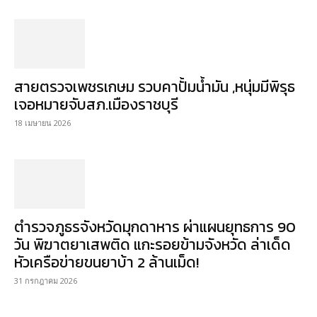
สายตรวจเพชรเกษม รวบคาปั้มน้ำมัน ,หนุ่มมีพิรุธ
เจอหมายจับสภ.เมืองราชบุรี
18 เมษายน 2026
ตำรวจภูธรจังหวัดมุกดาหาร ผ่าแผนยุทธการ 90
วัน พิฆาตยาเสพติด แกะรอยข้ามจังหวัด ล่าเด็ด
หัวเครือข่ายขนยาบ้า 2 ล้านเม็ด!
31 กรกฎาคม 2026