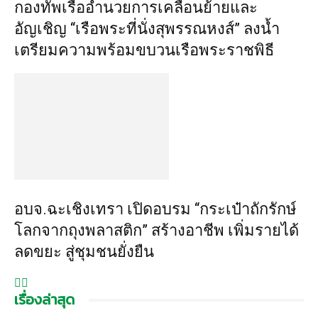
กองทัพเรืออำนวยการเคลื่อนย้ายและ
อัญเชิญ “เรือพระที่นั่งสุพรรณหงส์” ลงน้ำ
เตรียมความพร้อมขบวนเรือพระราชพิธี
อบจ.ฉะเชิงเทรา เปิดอบรม “กระเป๋าถักรักษ์
โลกจากถุงพลาสติก” สร้างอาชีพ เพิ่มรายได้
ลดขยะ สู่ชุมชนยั่งยืน
เรื่องล่าสุด