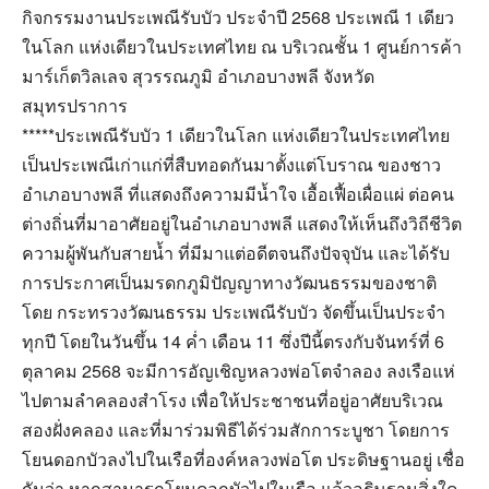
กิจกรรมงานประเพณีรับบัว ประจำปี 2568 ประเพณี 1 เดียว
ในโลก แห่งเดียวในประเทศไทย ณ บริเวณชั้น 1 ศูนย์การค้า
มาร์เก็ตวิลเลจ สุวรรณภูมิ อำเภอบางพลี จังหวัด
สมุทรปราการ
*****ประเพณีรับบัว 1 เดียวในโลก แห่งเดียวในประเทศไทย
เป็นประเพณีเก่าแก่ที่สืบทอดกันมาตั้งแต่โบราณ ของชาว
อำเภอบางพลี ที่แสดงถึงความมีน้ำใจ เอื้อเฟื้อเผื่อแผ่ ต่อคน
ต่างถิ่นที่มาอาศัยอยู่ในอำเภอบางพลี แสดงให้เห็นถึงวิถีชีวิต
ความผู้พันกับสายน้ำ ที่มีมาแต่อดีตจนถึงปัจจุบัน และได้รับ
การประกาศเป็นมรดกภูมิปัญญาทางวัฒนธรรมของชาติ
โดย กระทรวงวัฒนธรรม ประเพณีรับบัว จัดขึ้นเป็นประจำ
ทุกปี โดยในวันขึ้น 14 ค่ำ เดือน 11 ซึ่งปีนี้ตรงกับจันทร์ที่ 6
ตุลาคม 2568 จะมีการอัญเชิญหลวงพ่อโตจำลอง ลงเรือแห่
ไปตามลำคลองสำโรง เพื่อให้ประชาชนที่อยู่อาศัยบริเวณ
สองฝั่งคลอง และที่มาร่วมพิธีได้ร่วมสักการะบูชา โดยการ
โยนดอกบัวลงไปในเรือที่องค์หลวงพ่อโต ประดิษฐานอยู่ เชื่อ
กันว่า หากสามารถโยนดอกบัวไปในเรือ แล้วอธิษฐานสิ่งใด