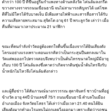
ต่ำกว่า 100 ปี ที่ขึ้นอยู่ริมกำแพงทางด้านหลังวัด โค่นล้มลงกรีด
ขวางทางจราจรถนนเขื่อนธานี จนไม่สามารถสัญจรได้ แต่โชค
ดีที่ไม่มีใครได้รับบาดเจ็บ มีเพียงสายไฟฟ้าและสารสื่อสารได้รับ
ความเสียหายพระสมาน สุจิตโต อายุ 61 ปี พระลูกวัด เล่าว่า เมื่อ
คืนที่ผ่านมาเวลาประมาณ 21 นาฬิกา
ขณะที่ตนกำลังจำวัดอยู่ต้องตกใจตื่นขึ้นเนื่องจากได้ยินเสียงดัง
โครมอย่างแรงเพราะตอนแรกคิดว่าเป็นกระสุนปืนตกลงมาใน
วัดแต่พอออกไปตรวจสอบจึงพบว่าเป็นต้นไทรขนาดใหญ่มีมีอายุ
เกือบ 100 ปี โค่นล้มลงซึ่งคาดว่าเกิดจากดินชุ่มน้ำต้นไทรจึงรับ
น้ำหนักไม่ไหวจึงโค่นล้มดังกล่าว
และผู้สื่อข่าว ได้สัมภาษณ์นางกรวรรณ สุดาจันทร์ ชาวบ้านที่อยู่
ข้างวัด อายุ 44ปี บ้านเลขที่ 75/1 ถนนเขื่อนธานี ตำบลในเมือง
อำเภอเมือง จังหวัดยโสธร ได้เล่าว่าเมื่อเวลา 21.40 ตนได้ยิน
เสียงดังมากทำอะไรแทบไม่ถูกเลยวิ่งออกมา เพราะคิดว่ารถชน