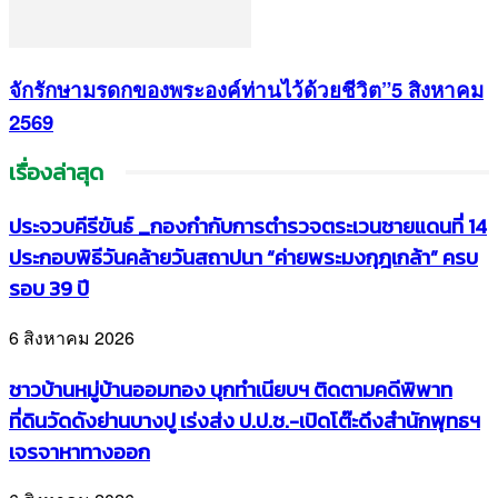
จักรักษามรดกของพระองค์ท่านไว้ด้วยชีวิต”5 สิงหาคม
2569
เรื่องล่าสุด
ประจวบคีรีขันธ์ _กองกำกับการตำรวจตระเวนชายแดนที่ 14
ประกอบพิธีวันคล้ายวันสถาปนา “ค่ายพระมงกุฎเกล้า” ครบ
รอบ 39 ปี
6 สิงหาคม 2026
ชาวบ้านหมู่บ้านออมทอง บุกทำเนียบฯ ติดตามคดีพิพาท
ที่ดินวัดดังย่านบางปู เร่งส่ง ป.ป.ช.-เปิดโต๊ะดึงสำนักพุทธฯ
เจรจาหาทางออก