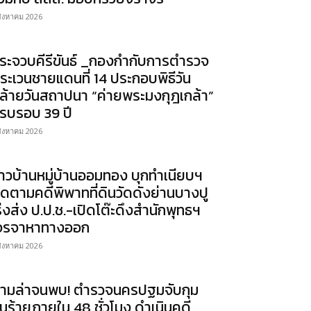
สิงหาคม 2026
ระจวบคีรีขันธ์ _กองกำกับการตำรวจ
ระเวนชายแดนที่ 14 ประกอบพิธีวัน
ล้ายวันสถาปนา “ค่ายพระมงกุฎเกล้า”
รบรอบ 39 ปี
สิงหาคม 2026
าวบ้านหมู่บ้านออมทอง บุกทำเนียบฯ
ิดตามคดีพิพาทที่ดินวัดดังย่านบางปู
ร่งส่ง ป.ป.ช.-เปิดโต๊ะดึงสำนักพุทธฯ
จรจาหาทางออก
สิงหาคม 2026
ามล่าจนพบ! ตำรวจนครปฐมจับกุม
นร้ายภายใน 48 ชั่วโมง ดำเนินคดี