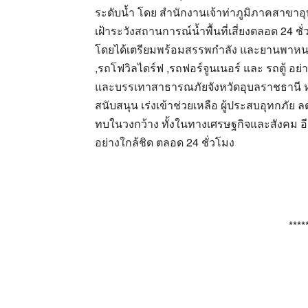
ระดับน้ำ โดย สำนักงานเจ้าท่าภูมิภาคสาขาอ
เฝ้าระวังสถานการณ์น้ำพื้นที่เสี่ยงตลอด 24 ช
โดยได้เตรียมพร้อมสรรพกำลัง และยานพาหนะ เ
,รถโฟวิลไดร์ฟ ,รถฟอร์จูนเนอร์ และ รถตู้ อย
และบรรเทาสาธารณภัยจังหวัดอุบลราชธานี หา
สนับสนุน เร่งเข้าช่วยเหลือ ผู้ประสบอุทกภัย
ทบในวงกว้าง ทั้งในทางเศรษฐกิจและสังคม อ
อย่างใกล้ชิด ตลอด 24 ชั่วโมง
****