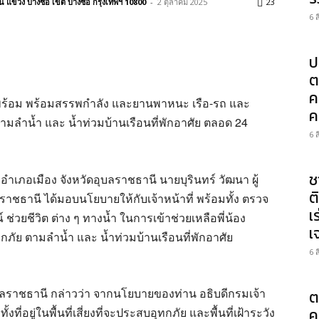
แขวง บางซื่อ เขต บางซื่อ กรุงเทพฯ 10800
-
2 ตุลาคม 2025
23
6 
ป
ต
ค
มพร้อม พร้อมสรรพกำลัง และยานพาหนะ เรือ-รถ และ
ค
มลำน้ำ และ น้ำท่วมบ้านเรือนที่พักอาศัย ตลอด 24
6 
ช
อำเภอเมือง จังหวัดอุบลราชธานี นายบุรินทร์ วัฒนา ผู้
ต
ชธานี ได้มอบนโยบายให้กับเจ้าหน้าที่ พร้อมทั้ง ตรวจ
เ
่วยชีวิต ต่าง ๆ ทางน้ำ ในการเข้าช่วยเหลือพี่น้อง
เ
ภัย ตามลำน้ำ และ น้ำท่วมบ้านเรือนที่พักอาศัย
6 
บลราชธานี กล่าวว่า จากนโยบายของท่าน อธิบดีกรมเจ้า
ต
งที่อยู่ในพื้นที่เสี่ยงที่จะประสบอุทกภัย และพื้นที่เฝ้าระวัง
ค