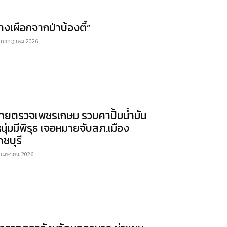
้างเผือกจากป่าบ้องตี้”
 กรกฎาคม 2026
ายตรวจเพชรเกษม รวบคาปั้มน้ำมัน
หนุ่มมีพิรุธ เจอหมายจับสภ.เมือง
าชบุรี
 เมษายน 2026