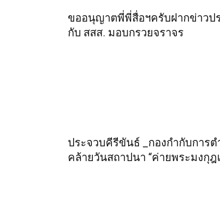
ขออนุญาตพี่พี่สื่อฯครับฝากข่าวป
กับ สสส. มอบกรวยจราจร
ประจวบคีรีขันธ์ _กองกำกับการต
คล้ายวันสถาปนา “ค่ายพระมงกุฎเ