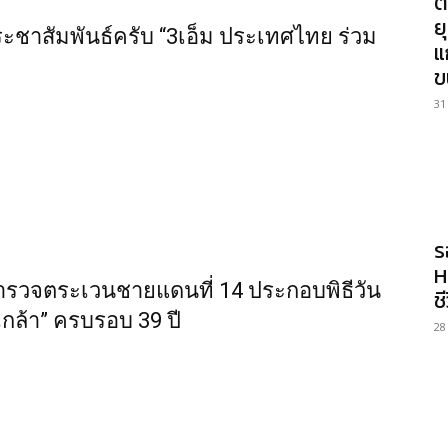
ต
ย
ระชาสัมพันธ์ครับ “3เอ็ม ประเทศไทย ร่วม
แ
ข
31
ร
H
ำรวจตระเวนชายแดนที่ 14 ประกอบพิธีวัน
ช
กล้า” ครบรอบ 39 ปี
28