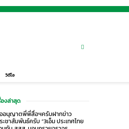
วิดีโอ
รื่องล่าสุด
ออนุญาตพี่พี่สื่อฯครับฝากข่าว
ระชาสัมพันธ์ครับ “3เอ็ม ประเทศไทย
่วมกับ สสส. มอบกรวยจราจร