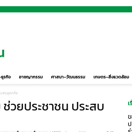
ธุรกิจ
อาชญากรรม
ศาสนา-วัฒนธรรม
เกษตร-สิ่งแวดล้อม
ระสบอุทกภัย
อม ช่วยประชาชน ประสบ
เ
ข
ป
ร