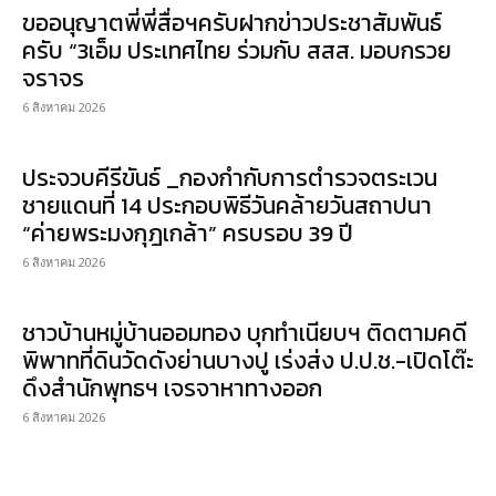
ขออนุญาตพี่พี่สื่อฯครับฝากข่าวประชาสัมพันธ์
ครับ “3เอ็ม ประเทศไทย ร่วมกับ สสส. มอบกรวย
จราจร
6 สิงหาคม 2026
ประจวบคีรีขันธ์ _กองกำกับการตำรวจตระเวน
ชายแดนที่ 14 ประกอบพิธีวันคล้ายวันสถาปนา
“ค่ายพระมงกุฎเกล้า” ครบรอบ 39 ปี
6 สิงหาคม 2026
ชาวบ้านหมู่บ้านออมทอง บุกทำเนียบฯ ติดตามคดี
พิพาทที่ดินวัดดังย่านบางปู เร่งส่ง ป.ป.ช.-เปิดโต๊ะ
ดึงสำนักพุทธฯ เจรจาหาทางออก
6 สิงหาคม 2026