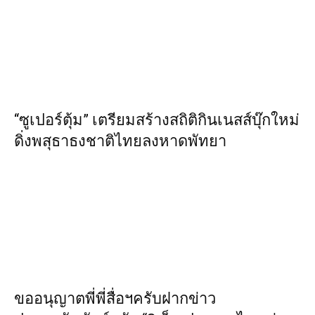
“ซูเปอร์ตุ้ม” เตรียมสร้างสถิติกินเนสส์บุ๊กใหม่
ดิ่งพสุธาธงชาติไทยลงหาดพัทยา
ขออนุญาตพี่พี่สื่อฯครับฝากข่าว