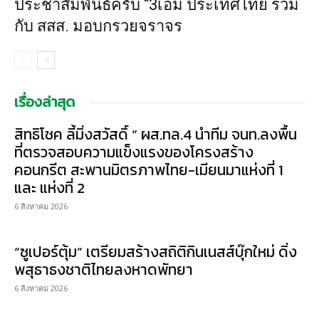
ประชาสัมพันธ์ครับ “3เอ็ม ประเทศไทย ร่วม
กับ สสส. มอบกรวยจราจร
เรื่องล่าสุด
สิทธิโชค ลี้มิ่งสวัสดิ์ “ ผส.ทล.4 นำทีม จนท.ลงพื้น
ที่ตรวจสอบความแข็งแรงของโครงสร้าง
คอนกรีต สะพานมิตรภาพไทย-เมียนมาแห่งที่ 1
และ แห่งที่ 2
6 สิงหาคม 2026
“ซูเปอร์ตุ้ม” เตรียมสร้างสถิติกินเนสส์บุ๊กใหม่ ดิ่ง
พสุธาธงชาติไทยลงหาดพัทยา
6 สิงหาคม 2026