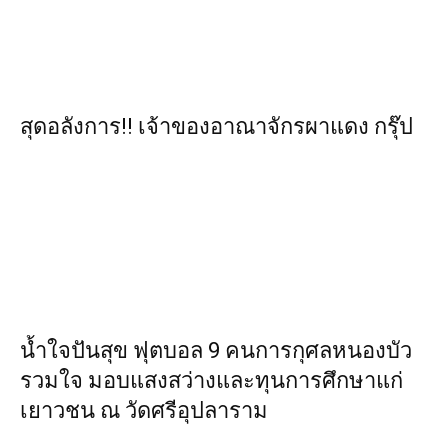
สุดอลังการ!! เจ้าของอาณาจักรผาแดง กรุ๊ป
น้ำใจปันสุข ฟุตบอล 9 คนการกุศลหนองบัว
รวมใจ มอบแสงสว่างและทุนการศึกษาแก่
เยาวชน ณ วัดศรีอุปลาราม