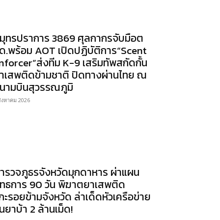
มุทรปราการ 3869 ศุลกากรจับมือต
ด.พร้อม AOT เปิดปฏิบัติการ“Scent
nforcer”ส่งทีม K-9 เสริมทัพสกัดกั้น
าเสพติดข้ามชาติ ปิดทางผ่านไทย ณ
นามบินสุวรรณภูมิ
สิงหาคม 2026
ำรวจภูธรจังหวัดมุกดาหาร ผ่าแผน
ุทธการ 90 วัน พิฆาตยาเสพติด
กะรอยข้ามจังหวัด ล่าเด็ดหัวเครือข่าย
นยาบ้า 2 ล้านเม็ด!