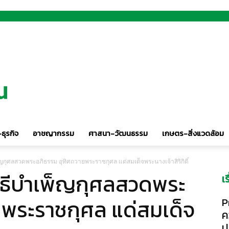
ธุรกิจ
อาชญากรรม
ศาสนา-วัฒนธรรม
เกษตร-สิ่งแวดล้อม
ญกุศลสวดพระอภิธรรม อุทิศถวายพระราชกุศล แด่สมเด็จพระนางเจ้าสิริกิติ์
ิธีบำเพ็ญกุศลสวดพระ
เ
ยพระราชกุศล แด่สมเด็จ
P
ค
ป