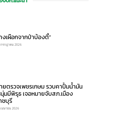
องบก.แนะนำ
้างเผือกจากป่าบ้องตี้”
 กรกฎาคม 2026
ายตรวจเพชรเกษม รวบคาปั้มน้ำมัน
หนุ่มมีพิรุธ เจอหมายจับสภ.เมือง
าชบุรี
 เมษายน 2026