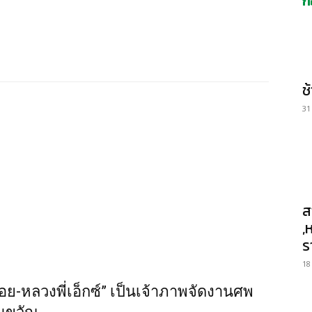
ก
ช
31
ส
,
ร
18
ย-หลวงพี่เอ็กซ์” เป็นเจ้าภาพจัดงานศพ