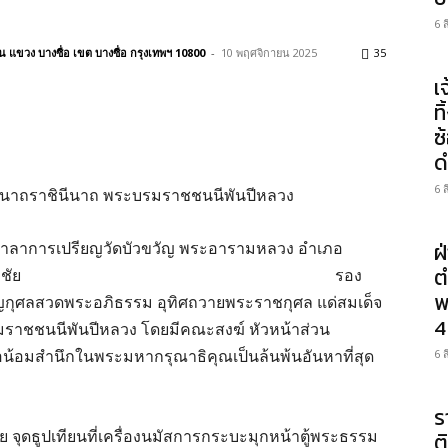
6 
แขวง บางซื่อ เขต บางซื่อ กรุงเทพฯ 10800
-
10 พฤศจิกายน 2025
35
เ
ท
ซ
ด
6 
ีนาถราชินีนาถ พระบรมราชชนนีพันปีหลวง
 ณ ศาลาการเปรียญวัดบัวขวัญ พระอารามหลวง อำเภอ
ฝ
ต
ำชัย
รอง
พ
พ็ญกุศลสวดพระอภิธรรม อุทิศถวายพระราชกุศล แด่สมเด็จ
4
รมราชชนนีพันปีหลวง โดยมีคณะสงฆ์ หัวหน้าส่วน
น้อมสำนึกในพระมหากรุณาธิคุณเป็นล้นพ้นอันหาที่สุด
6 
ร
 จุดธูปเทียนที่เครื่องนมัสการกระบะมุกหน้าตู้พระธรรม
ต