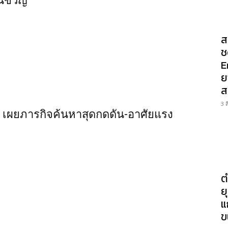
อนขวัญ
ส
ช
E
ย
ส
3 
พ เผยภารกิจค้นหาสุดกดดัน-อาศัยแรง
ต
ย
แ
ข