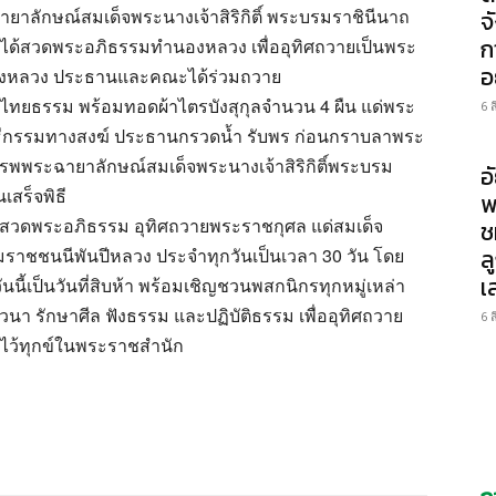
ฉายาลักษณ์สมเด็จพระนางเจ้าสิริกิติ์ พระบรมราชินีนาถ
จ
ก
ได้สวดพระอภิธรรมทำนองหลวง เพื่ออุทิศถวายเป็นพระ
อ
งหลวง ประธานและคณะได้ร่วมถวาย
ไทยธรรม พร้อมทอดผ้าไตรบังสุกุลจำนวน 4 ผืน แด่พระ
6 
นพิธีกรรมทางสงฆ์ ประธานกรวดน้ำ รับพร ก่อนกราบลาพระ
พระฉายาลักษณ์สมเด็จพระนางเจ้าสิริกิติ์พระบรม
อ
สร็จพิธี
พ
กุศลสวดพระอภิธรรม อุทิศถวายพระราชกุศล แด่สมเด็จ
ช
รมราชชนนีพันปีหลวง ประจำทุกวันเป็นเวลา 30 วัน โดย
ล
เ
่งวันนี้เป็นวันที่สิบห้า พร้อมเชิญชวนพสกนิกรทุกหมู่เหล่า
นา รักษาศีล ฟังธรรม และปฏิบัติธรรม เพื่ออุทิศถวาย
6 
ว้ทุกข์ในพระราชสำนัก