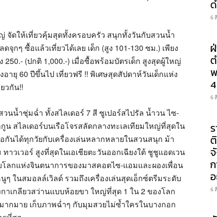
ด
6 
่ จัดให้เที่ยวคุ้มสุดทั้งครอบครัว สนุกทั้งวันกับสวนน้ำ
ฝ
กๆ ซื้อแล้วเที่ยวได้เลย เด็ก (สูง 101-130 ซม.) เพียง
ต
ยง 250.- (ปกติ 1,000.-) เมื่อซื้อพร้อมบัตรเด็ก สูงสุดผู้ใหญ่
พ
งอายุ 60 ปีขึ้นไป เที่ยวฟรี !! พิเศษสุดสัปดาห์วันเด็กแห่ง
4
ยวกัน!!
6 
นน้ำชุ่มฉ่ำ ทั้งสไลเดอร์ 7 สี ซูเปอร์สไปรัล น้ำวน ไซ-
กูน สไลเดอร์บนเรือโจรสลัดกลางทะเลเทียมใหญ่ที่สุดใน
ร
ต
่อกันได้ทุกวัยกับเครื่องเล่นหลากหลายในสวนสนุก ม้า
จ
วเวอร์ สูงที่สุดในเอเชียตะวันออกเฉียงใต้ ชูชูแอดเวน
ก
กับโลกแห่งจินตนาการของมาสคอตไซ-แอมและผองเพื่อน
อ
ๆ ในสมอลล์เวิลด์ รวมถึงเครื่องเล่นสุดเอ็กซ์ตรีมระดับ
ลังกาเกลียวสว่านแบบห้อยขา ใหญ่ที่สุด 1 ใน 2 ของโลก
6 
กมากมาย เก็บภาพฉ่ำๆ กับมุมสวยไม่ซ้ำใครในบางกอก