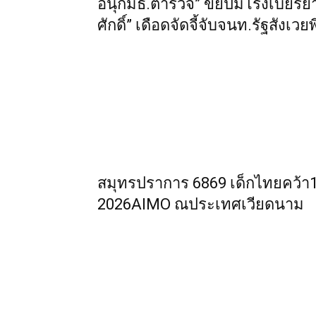
อนุกมธ.ตำรวจ” ขยี้ปมโรงเบียร์ย่
ศักดิ์” เดือดจัดจี้จับจนท.รัฐสัง
สมุทรปราการ 6869 เด็กไทยคว้า
2026AIMO ณประเทศเวียดนาม