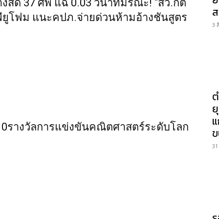
างสด 37 ศพ แฉ 0.03 วินาทีมรณะ! “สว.กิติ
ส
เวยพียูโฟม แนะคปภ.จ่ายด่วนห้ามอ้างชันสูตร
3 
ต
ย
แ
10รางวัลการแข่งขันคณิตศาสตร์ระดับโลก
ข
31
ร