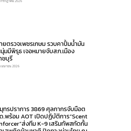
 กรกฎาคม 2026
ายตรวจเพชรเกษม รวบคาปั้มน้ำมัน
หนุ่มมีพิรุธ เจอหมายจับสภ.เมือง
าชบุรี
 เมษายน 2026
มุทรปราการ 3869 ศุลกากรจับมือต
ด.พร้อม AOT เปิดปฏิบัติการ“Scent
nforcer”ส่งทีม K-9 เสริมทัพสกัดกั้น
าเสพติดข้ามชาติ ปิดทางผ่านไทย ณ