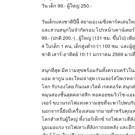
วัน เด็ก 99.- ผู้ใหญ่ 250.-
วันเด็กแห่งชาติปีนี้ สยามอะเมซิ่งพาร์คเล่นใหญ
และสวนสนุกไม่จำกัดรอบ โปรหน้าเคาน์เตอร์ลดจุ
99.- (ปกติ 200.-) , ผู้ใหญ่ (131 ซม. ขึ้นไป) เพี
4 ใบ/เด็ก 1 คน, เด็กสูงต่ำกว่า 100 ซม. และผู้สู
ชาติ เสาร์-อาทิตย์ 10-11 มกราคม 2569 มาเที่
สนุกที่สุด มีความสุขพร้อมกันทั้งครอบครัวในสว
แอม ลากูน และใหม่ล่าสุด เรนเจอร์สไพเรทลา
โลก รับรองโดย กินเนส เวิลด์ เรคคอร์ด สนุกต
หมุนสองชั้นสุดคลาสสิก หอคอยชมวิวไซ-แอม ทา
เจอร์ ขบวนรถไฟแห่งความสุขที่จะพาไปพบ
นอกจากนี้ยังมีเครื่องเล่นมากมายสำหรับคุณหนู
โลกสำหรับผู้ใหญ่ ทั้งวอร์เท็กซ์ รถไฟเหาะตี
บูมเมอแรง รถไฟเหาะตีลังกาถอยหลัง และอี