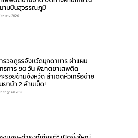
นามบินสุวรรณภูมิ
สิงหาคม 2026
ำรวจภูธรจังหวัดมุกดาหาร ผ่าแผน
ุทธการ 90 วัน พิฆาตยาเสพติด
กะรอยข้ามจังหวัด ล่าเด็ดหัวเครือข่าย
นยาบ้า 2 ล้านเม็ด!
 กรกฎาคม 2026
องบอย-ดำรงค์เกียรติ” เปิดยิ่งใหญ่