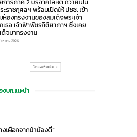
ัยการภาค 2 บริจาคโลหิต ถวายเป็น
ระราชกุศลฯ พร้อมเปิดให้ ปชช. เข้า
มห้องทรงงานของสมเด็จพระเจ้า
ูกเธอ เจ้าฟ้าพัชรกิติยาภาฯ ซึ่งเคย
สด็จมาทรงงาน
สิงหาคม 2026
โหลดเพิ่มเติม
องบก.แนะนำ
้างเผือกจากป่าบ้องตี้”