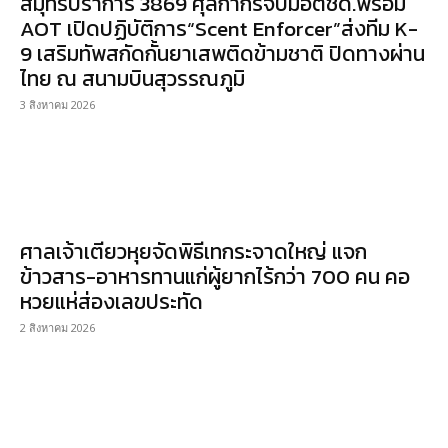
สมุทรปราการ 3869 ศุลกากรจับมือตชด.พร้อม
AOT เปิดปฏิบัติการ“Scent Enforcer”ส่งทีม K-
9 เสริมทัพสกัดกั้นยาเสพติดข้ามชาติ ปิดทางผ่าน
ไทย ณ สนามบินสุวรรณภูมิ
3 สิงหาคม 2026
ศาลเจ้าเตียวหุยจัดพิธีเทกระจาดใหญ่ แจก
ข้าวสาร-อาหารทานแก่ผู้ยากไร้กว่า 700 คน คอ
หวยแห่ส่องเลขประทัด
2 สิงหาคม 2026