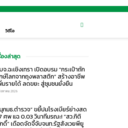
วิดีโอ
รื่องล่าสุด
บจ.ฉะเชิงเทรา เปิดอบรม “กระเป๋าถัก
ักษ์โลกจากถุงพลาสติก” สร้างอาชีพ
พิ่มรายได้ ลดขยะ สู่ชุมชนยั่งยืน
สิงหาคม 2026
นุกมธ.ตำรวจ” ขยี้ปมโรงเบียร์ย่างสด
7 ศพ แฉ 0.03 วินาทีมรณะ! “สว.กิติ
ักดิ์” เดือดจัดจี้จับจนท.รัฐสังเวยพียู