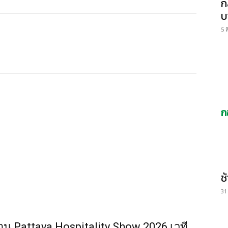
ก
บ
5 
ก
ช
31
น Pattaya Hospitality Show 2026 เวที