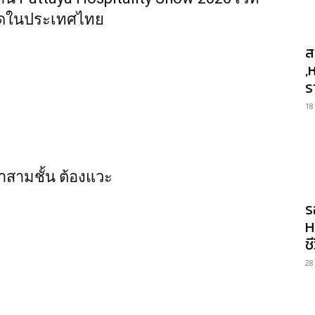
่สุดในประเทศไทย
ส
,
ร
18
าสามชั้น ต้องแวะ
ร
H
ช
28