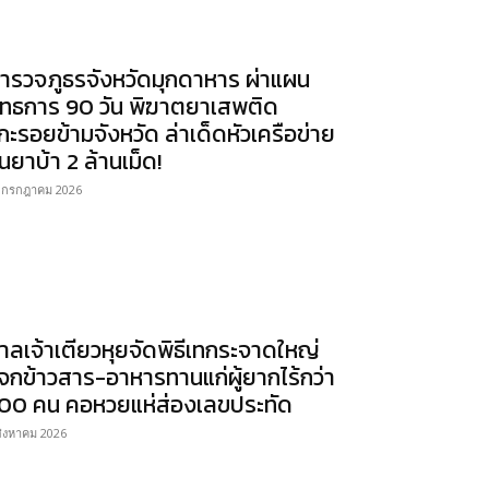
ำรวจภูธรจังหวัดมุกดาหาร ผ่าแผน
ุทธการ 90 วัน พิฆาตยาเสพติด
กะรอยข้ามจังหวัด ล่าเด็ดหัวเครือข่าย
นยาบ้า 2 ล้านเม็ด!
 กรกฎาคม 2026
าลเจ้าเตียวหุยจัดพิธีเทกระจาดใหญ่
จกข้าวสาร-อาหารทานแก่ผู้ยากไร้กว่า
00 คน คอหวยแห่ส่องเลขประทัด
สิงหาคม 2026