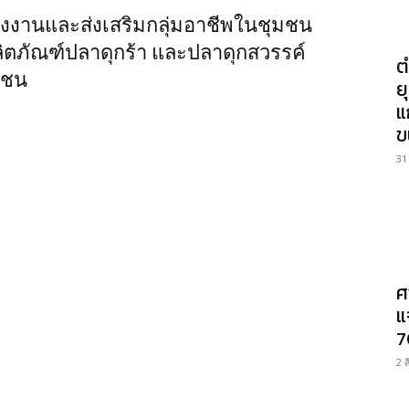
งงานและส่งเสริมกลุ่มอาชีพในชุมชน
ิตภัณฑ์ปลาดุกร้า และปลาดุกสวรรค์
ต
าชน
ย
แ
ข
31
ศ
แ
7
2 