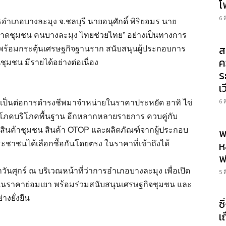
โ
6 
รอำเภอบางละมุง จ.ชลบุรี นายอนุศักดิ์ พิริยอมร นาย
ลาดชุมชน คนบางละมุง ไทยช่วยไทย” อย่างเป็นทางการ
พร้อมกระตุ้นเศรษฐกิจฐานราก สนับสนุนผู้ประกอบการ
ส
ค
ชุมชน มีรายได้อย่างต่อเนื่อง
ร
เ
ำเป็นต่อการดำรงชีพมาจำหน่ายในราคาประหยัด อาทิ ไข่
6 
้าอุปโภคบริโภคพื้นฐาน อีกหลากหลายรายการ ควบคู่กับ
สินค้าชุมชน สินค้า OTOP และผลิตภัณฑ์จากผู้ประกอบ
พ
ะชาชนได้เลือกซื้อกันโดยตรง ในราคาที่เข้าถึงได้
ห
ฟ
วันศุกร์ ณ บริเวณหน้าที่ว่าการอำเภอบางละมุง เพื่อเปิด
5 
ในราคาย่อมเยา พร้อมร่วมสนับสนุนเศรษฐกิจชุมชน และ
างยั่งยืน
ซ
เ