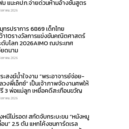
ฟม แนะคปภ.จ่ายด่วนห้ามอ้างชันสูตร
สิงหาคม 2026
มุทรปราการ 6869 เด็กไทย
ว้า10รางวัลการแข่งขันคณิตศาสตร์
ะดับโลก 2026AIMO ณประเทศ
วียดนาม
สิงหาคม 2026
ระสงฆ์น้ำใจงาม “พระอาจารย์จ่อย-
ลวงพี่เอ็กซ์” เป็นเจ้าภาพจัดงานศพให้
รี 3 พ่อแม่ลูก เหยื่อคดีสะเทือนขวัญ
สิงหาคม 2026
ิ่งหนีไม่รอด! สกัดจับกระบะขน “หนังหมู
ถื่อน” 2.5 ตัน แหกโค้งชนการ์ดเรล