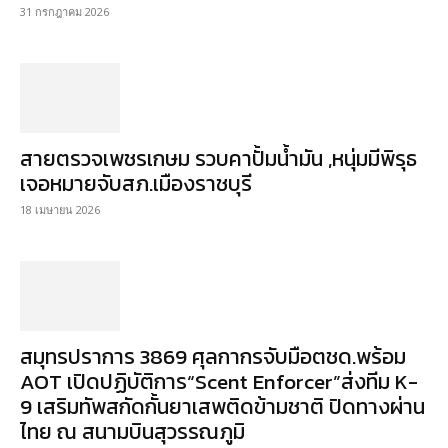
31 กรกฎาคม 2026
สายตรวจเพชรเกษม รวบคาปั้มน้ำมัน ,หนุ่มมีพิรุธ
เจอหมายจับสภ.เมืองราชบุรี
18 เมษายน 2026
สมุทรปราการ 3869 ศุลกากรจับมือตชด.พร้อม
AOT เปิดปฏิบัติการ“Scent Enforcer”ส่งทีม K-
9 เสริมทัพสกัดกั้นยาเสพติดข้ามชาติ ปิดทางผ่าน
ไทย ณ สนามบินสุวรรณภูมิ