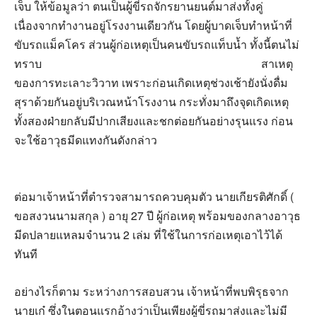
เจ็บ ให้ข้อมูลว่า ตนเป็นผู้ขี่รถจักรยานยนต์มาส่งทั้งคู่
เนื่องจากทำงานอยู่โรงงานเดียวกัน โดยผู้บาดเจ็บทำหน้าที่
ขับรถแม็คโคร ส่วนผู้ก่อเหตุเป็นคนขับรถแท็บน้ำ ทั้งนี้ตนไม่
ทราบ
สาเหตุ
ของการทะเลาะวิวาท เพราะก่อนเกิดเหตุช่วงเช้ายังนั่งดื่ม
สุราด้วยกันอยู่บริเวณหน้าโรงงาน กระทั่งมาถึงจุดเกิดเหตุ
ทั้งสองฝ่ายกลับมีปากเสียงและชกต่อยกันอย่างรุนแรง ก่อน
จะใช้อาวุธมีดแทงกันดังกล่าว
ต่อมาเจ้าหน้าที่ตำรวจสามารถควบคุมตัว นายเกียรติศักดิ์ (
ขอสงวนนามสกุล ) อายุ 27 ปี ผู้ก่อเหตุ พร้อมของกลางอาวุธ
มีดปลายแหลมจำนวน 2 เล่ม ที่ใช้ในการก่อเหตุเอาไว้ได้
ทันที
อย่างไรก็ตาม ระหว่างการสอบสวน เจ้าหน้าที่พบพิรุธจาก
นายเก๋ ซึ่งในตอนแรกอ้างว่าเป็นเพียงผู้ขี่รถมาส่งและไม่มี