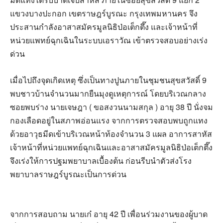
แขวงบางปะกอก เขตราษฎร์บูรณะ กรุงเทพมหานคร จึง
ประสานกำลังอาสาสมัครมูลนิธิป่อเต็กตึ๊ง และเจ้าหน้าที่
หน่วยแพทย์ฉุกเฉินในระบบเอราวัณ เข้าตรวจสอบอย่างเร่ง
ด่วน
เมื่อไปถึงจุดเกิดเหตุ ซึ่งเป็นทางปูนภายในชุมชนสุขสวัสดิ์ 9
พบชาวบ้านจำนวนมากยืนมุงดูเหตุการณ์ โดยบริเวณกลาง
ซอยพบร่าง นายเจษฎา ( ขอสงวนนามสกุล ) อายุ 38 ปี นั่งจม
กองเลือดอยู่ในสภาพอ่อนแรง จากการตรวจสอบพบถูกแทง
ด้วยอาวุธมีดเข้าบริเวณหน้าท้องจำนวน 3 แผล อาการสาหัส
เจ้าหน้าที่หน่วยแพทย์ฉุกเฉินและอาสาสมัครมูลนิธิป่อเต็กตึ๊ง
จึงเร่งให้การปฐมพยาบาลเบื้องต้น ก่อนรีบนำตัวส่งโรง
พยาบาลราษฎร์บูรณะเป็นการด่วน
จากการสอบถาม นายเก๋ อายุ 42 ปี เพื่อนร่วมงานของผู้บาด