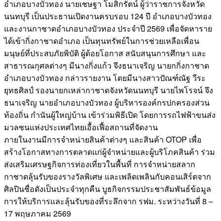
อำเภอบางบัวทอง นายเชษฐา โมสิกรัตน์ ผู้ว่าราชการจังหวัด
นนทบุรี เป็นประธานเปิดงานครบรอบ 124 ปี อำเภอบางบัวทอง
และงานกาชาดอำเภอบางบัวทอง ประจำปี 2569 เพื่อจัดหาราย
ได้เข้ากิ่งกาชาดอำเภอ เป็นทุนทรัพย์ในการช่วยเหลือเพื่อน
มนุษย์ที่ประสบภัยพิบัติ ผู้ด้อยโอกาส สนับสนุนการศึกษา และ
สาธารณกุศลต่างๆ มีนางกิ่งแก้ว จึงธนาเจริญ นายกกิ่งกาชาด
อำเภอบางบัวทอง กล่าวรายงาน โดยมีนางสาวปัณฑ์ณัฐ​ วีระ
ยุทธศิลป์​ รองนายกเหล่ากาชาดจังหวัดนนทบุรี นายไพโรจน์​ จึง
ธนาเจริญ​ นายอำเภอบางบัวทอง ผู้บริหารองค์กรปกครองส่วน
ท้องถิ่น กำนันผู้ใหญ่บ้าน เข้าร่วมพิธีเปิด โดยการรถไฟฟ้าขนส่ง
มวลชนแห่งประเทศไทยเอื้อเฟื้อสถานที่จัดงาน
ภายในงานมีการจำหน่ายสินค้าต่างๆ และสินค้า OTOP เพื่อ
สร้างโอกาสทางการตลาดแก่ผู้จำหน่ายและผู้บริโภคสินค้า ร่วม
ส่งเสริมเศรษฐกิจการท่องเที่ยวในพื้นที่ การจำหน่ายสลาก
กาชาดลุ้นรับของ
รางวัลพิเศษ และเพลิดเพลินกับคอนเสิร์ตจาก
ศิลปินชื่อดังเป็นประจำทุกคืน บูธกิจกรรมประชาสัมพันธ์ข้อมูล
การให้บริการและลุ้นรับของที่ระลึกจาก รฟม. ระหว่างวันที่ 8 –
17 พฤษภาคม 2569