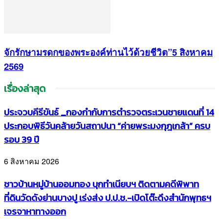
จักรักษามรดกของพระองค์ท่านไว้ด้วยชีวิต”5 สิงหาคม
2569
เรื่องล่าสุด
ประจวบคีรีขันธ์ _กองกำกับการตำรวจตระเวนชายแดนที่ 14
ประกอบพิธีวันคล้ายวันสถาปนา “ค่ายพระมงกุฎเกล้า” ครบ
รอบ 39 ปี
6 สิงหาคม 2026
ชาวบ้านหมู่บ้านออมทอง บุกทำเนียบฯ ติดตามคดีพิพาท
ที่ดินวัดดังย่านบางปู เร่งส่ง ป.ป.ช.-เปิดโต๊ะดึงสำนักพุทธฯ
เจรจาหาทางออก