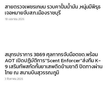
สายตรวจเพชรเกษม รวบคาปั้มน้ำมัน ,หนุ่มมีพิรุธ
เจอหมายจับสภ.เมืองราชบุรี
18 เมษายน 2026
สมุทรปราการ 3869 ศุลกากรจับมือตชด.พร้อม
AOT เปิดปฏิบัติการ“Scent Enforcer”ส่งทีม K-
9 เสริมทัพสกัดกั้นยาเสพติดข้ามชาติ ปิดทางผ่าน
ไทย ณ สนามบินสุวรรณภูมิ
3 สิงหาคม 2026