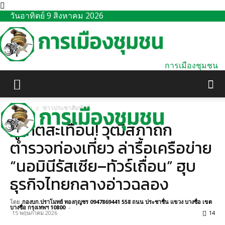
วันอาทิตย์ 9 สิงหาคม 2026
การเมืองชุมชน
หน้าแรก
ข่าวประชาสัมพันธ์
ภูเก็ตสะเทือน! วุฒิสภาถก
ตำรวจท่องเที่ยว ล่ารื้อเครือข่าย
“นอมินีรัสเซีย–ทัวร์เถื่อน” ฮุบ
ธุรกิจไทยกลางอ่าวฉลอง
โดย
กองบก.ปราโมทย์ ทองกุญชร 0947869441 558 ถนน ประชาชื่น แขวง บางซื่อ เขต
บางซื่อ กรุงเทพฯ 10800
-
15 พฤษภาคม 2026
14