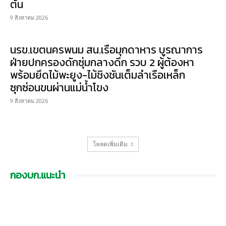
ต้น
9 สิงหาคม 2026
นรข.เขตนครพนม สน.เรือมุกดาหาร บูรณาการ
ฝ่ายปกครองดักซุ่มกลางดึก รวบ 2 ผู้ต้องหา
พร้อมยึดไม้พะยูง-ไม้ชิงชันเต็มลำเรือเหล็ก
ซุกซ่อนขนผ่านแม่น้ำโขง
9 สิงหาคม 2026
โหลดเพิ่มเติม
กองบก.แนะนำ