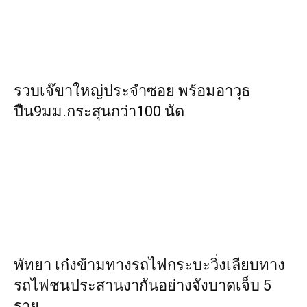
รวบเจ๊ขาใหญ่ประจำซอย พร้อมอาวุธ
ปืน9มม.กระสุนกว่า100 นัด
พัทยา เก๋งข้ามทางรถไฟกระบะวิ่งเลียบทาง
รถไฟชนประสานงากันอย่างจังบาดเจ็บ 5
ราย