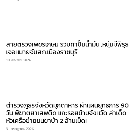
สายตรวจเพชรเกษม รวบคาปั้มน้ำมัน ,หนุ่มมีพิรุธ
เจอหมายจับสภ.เมืองราชบุรี
18 เมษายน 2026
ตำรวจภูธรจังหวัดมุกดาหาร ผ่าแผนยุทธการ 90
วัน พิฆาตยาเสพติด แกะรอยข้ามจังหวัด ล่าเด็ด
หัวเครือข่ายขนยาบ้า 2 ล้านเม็ด!
31 กรกฎาคม 2026