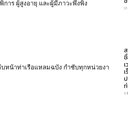
ช
าร ผู้สูงอายุ และผู้มีภาวะพึ่งพิง
31
ส
ช
เ
ืบหน้าท่าเรือแหลมฉบัง กำชับทุกหน่วยงา
เ
ป
ท
3 