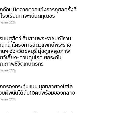
ึกคัก! เปิดฉากดวลแข้งการกุศลครั้งที่
 โรงเรียนท่าพะเนียดกุญชร
สิงหาคม 2026
รมปศุสัตว์ สืบสานพระราชปณิธาน
ดินหน้าโครงการสัตวแพทย์พระราช
านฯ จังหวัดชลบุรี มุ่งดูแลสุขภาพ
ัตว์เลี้ยง-ควบคุมโรค ยกระดับ
ุณภาพชีวิตเกษตรกร
สิงหาคม 2026
กครองกระทุ่มแบน บุกทลายวงไฮโล
วบผีพนันได้นับ10คนพร้อมของกลาง
สิงหาคม 2026