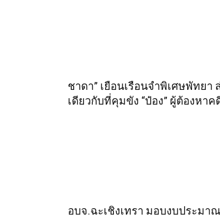
ชาดา” เยือนเรือนจำพิเศษพัทยา ส
เดียวกับที่คุมขัง “ป๋อง” ผู้ต้องหาค
อบจ.ฉะเชิงเทรา มอบงบประมาณส