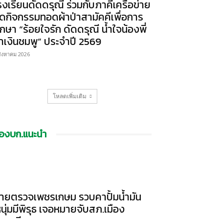
รงเรียนดัดดรุณี ร่วมกับภาคีเครือข่าย
ัดกิจกรรมทอดผ้าป่าสามัคคีเพื่อการ
ึกษา “ร้อยใจรัก ดัดดรุณี น้ำใจน้องพี่
้ำเงินชมพู” ประจำปี 2569
สิงหาคม 2026
โหลดเพิ่มเติม
องบก.แนะนำ
ายตรวจเพชรเกษม รวบคาปั้มน้ำมัน
หนุ่มมีพิรุธ เจอหมายจับสภ.เมือง