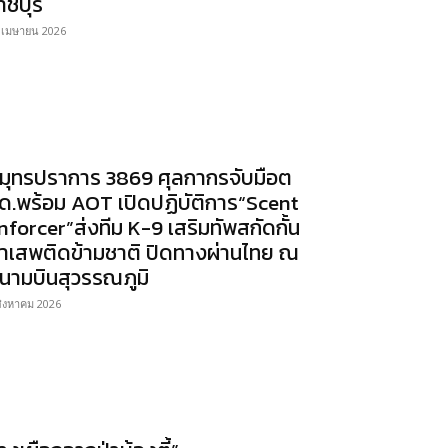
าชบุรี
 เมษายน 2026
มุทรปราการ 3869 ศุลกากรจับมือต
ด.พร้อม AOT เปิดปฏิบัติการ“Scent
nforcer”ส่งทีม K-9 เสริมทัพสกัดกั้น
าเสพติดข้ามชาติ ปิดทางผ่านไทย ณ
นามบินสุวรรณภูมิ
สิงหาคม 2026