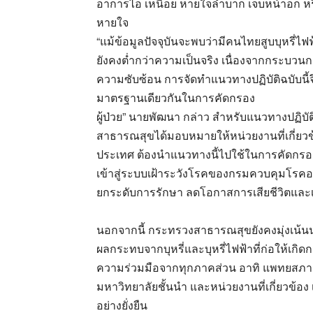
อาการไอ เหนื่อย หายใจลำบาก เจ็บหน้าอก หร
หายใจ
“แม้ข้อมูลปัจจุบันจะพบว่ามีคนไทยสูบบุหรี่ไ
ยังคงต่ำกว่าความเป็นจริง เนื่องจากกระบวน
ความซับซ้อน การจัดทำแนวทางปฏิบัติฉบับนี้จึ
มาตรฐานเดียวกันในการคัดกรอง
ผู้ป่วย” นายพัฒนา กล่าว สำหรับแนวทางปฏิบัต
สาธารณสุขได้มอบหมายให้หน่วยงานที่เกี่ยว
ประเทศ ต้องนำแนวทางนี้ไปใช้ในการคัดกรองและ
เข้าสู่ระบบเฝ้าระวังโรคของกรมควบคุมโรคอย่าง
ยกระดับการรักษา ลดโอกาสการเสียชีวิตและเพ
นอกจากนี้ กระทรวงสาธารณสุขยังคงมุ่งเน้นน
ผลกระทบจากบุหรี่และบุหรี่ไฟฟ้าที่ก่อให้เกิด
ความร่วมมือจากทุกภาคส่วน อาทิ แพทยสภา,
มหาวิทยาลัยชั้นนำ และหน่วยงานที่เกี่ยวข้อง
อย่างยั่งยืน