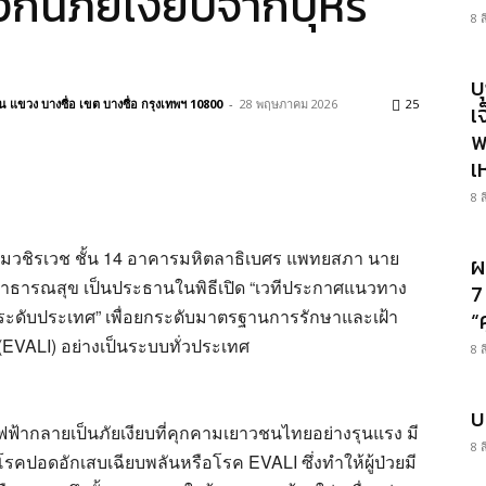
งกันภัยเงียบจากบุหรี่
8 
บ
แขวง บางซื่อ เขต บางซื่อ กรุงเทพฯ 10800
-
28 พฤษภาคม 2026
25
เ
พ
เ
8 
ระชุมวชิรเวช ชั้น 14 อาคารมหิตลาธิเบศร แพทยสภา นาย
ผ
สาธารณสุข เป็นประธานในพิธีเปิด “เวทีประกาศแนวทาง
7
LI ระดับประเทศ” เพื่อยกระดับมาตรฐานการรักษาและเฝ้า
“
(EVALI) อย่างเป็นระบบทั่วประเทศ
8 
บ
่ไฟฟ้ากลายเป็นภัยเงียบที่คุกคามเยาวชนไทยอย่างรุนแรง มี
8 
โรคปอดอักเสบเฉียบพลันหรือโรค EVALI ซึ่งทำให้ผู้ป่วยมี