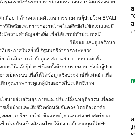
ือรุนแรงถึงขั้นระบบหายใจล้มเหลวจนต้องใส่เครื่องช่วย
ส
“
ฟฟ้าเกือบ 1 ล้านคน แต่ตัวเลขการรายงานผู้ป่วยโรค EVALI
ส
การวินิจฉัยและการรายงานโรคในอดีตยังไม่ชัดเจนและมี
8 
งมีความสำคัญอย่างยิ่ง เพื่อให้แพทย์ทั่วประเทศมี
วินิจฉัย และดูแลรักษา
ิที่ประกาศในครั้งนี้ รัฐมนตรีว่าการกระทรวง
ข้องดำเนินการกำกับดูแล สถานพยาบาลทุกแห่งทั่ว
วินิจฉัยผู้ป่วย พร้อมทั้งมีระบบรายงาน เร่งนำผู้ป่วย
เป็นระบบ เพื่อให้ได้ข้อมูลเชิงประจักษ์ที่แม่นยำ เพื่อ
ก
ิ่มคุณภาพการดูแลผู้ป่วยอย่างมีประสิทธิภาพ
โยบายส่งเสริมสุขภาพและปรับเปลี่ยนพฤติกรรม เพื่อลด
การเจ็บป่วยและเสียชีวิตก่อนวัยอันควร โดยต้องอาศัย
 สสส., เครือข่ายวิชาชีพแพทย์, คณะแพทยศาสตร์จาก
ส
 เพื่อร่วมกันสร้างสังคมไทยให้ปลอดภัยจากบุหรี่ไฟฟ้า
,
ร