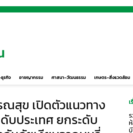
ธุรกิจ
อาชญากรรม
ศาสนา-วัฒนธรรม
เกษตร-สิ่งแวดล้อม
รณสุข เปิดตัวแนวทาง
เ
ะดับประเทศ ยกระดับ
ร
ห
บ