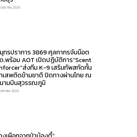
 เมษายน 2026
มุทรปราการ 3869 ศุลกากรจับมือต
ด.พร้อม AOT เปิดปฏิบัติการ“Scent
nforcer”ส่งทีม K-9 เสริมทัพสกัดกั้น
าเสพติดข้ามชาติ ปิดทางผ่านไทย ณ
นามบินสุวรรณภูมิ
สิงหาคม 2026
้างเผือกจากป่าบ้องตี้”