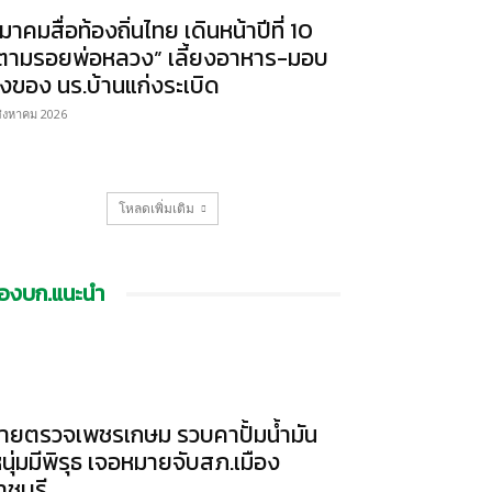
มาคมสื่อท้องถิ่นไทย เดินหน้าปีที่ 10
ตามรอยพ่อหลวง” เลี้ยงอาหาร-มอบ
ิ่งของ นร.บ้านแก่งระเบิด
สิงหาคม 2026
โหลดเพิ่มเติม
องบก.แนะนำ
ายตรวจเพชรเกษม รวบคาปั้มน้ำมัน
หนุ่มมีพิรุธ เจอหมายจับสภ.เมือง
าชบุรี