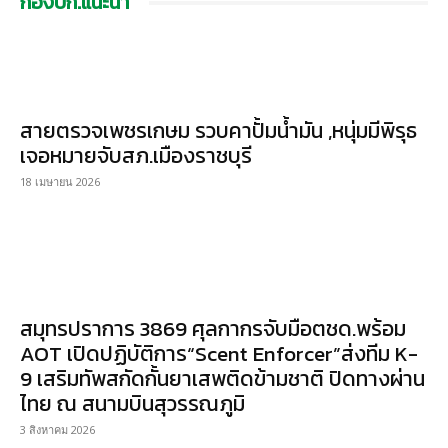
กองบก.แนะนำ
สายตรวจเพชรเกษม รวบคาปั้มน้ำมัน ,หนุ่มมีพิรุธ
เจอหมายจับสภ.เมืองราชบุรี
18 เมษายน 2026
สมุทรปราการ 3869 ศุลกากรจับมือตชด.พร้อม
AOT เปิดปฏิบัติการ“Scent Enforcer”ส่งทีม K-
9 เสริมทัพสกัดกั้นยาเสพติดข้ามชาติ ปิดทางผ่าน
ไทย ณ สนามบินสุวรรณภูมิ
3 สิงหาคม 2026