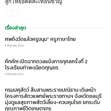
ลูก เหยื่อคดีสะเทือนขวัญ
เรื่องล่าสุด
ศพถึงวัดแล้วครูขนุน” ครูภาษาไทย
8 สิงหาคม 2026
คึกคัก! เปิดฉากดวลแข้งการกุศลครั้งที่ 2
โรงเรียนท่าพะเนียดกุญชร
8 สิงหาคม 2026
กรมปศุสัตว์ สืบสานพระราชปณิธาน เดินหน้า
โครงการสัตวแพทย์พระราชทานฯ จังหวัดชลบุรี
มุ่งดูแลสุขภาพสัตว์เลี้ยง-ควบคุมโรค ยกระดับ
คุณภาพชีวิตเกษตรกร