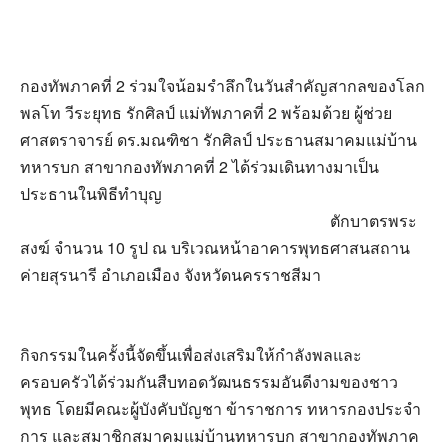
กองทัพภาคที่ 2 ร่วมใจน้อมรำลึกในวันสำคัญสากลของโลก
พลโท วีระยุทธ รักศิลป์ แม่ทัพภาคที่ 2 พร้อมด้วย ผู้ช่วย
ศาสตราจารย์ ดร.มณฑิชา รักศิลป์ ประธานสมาคมแม่บ้าน
ทหารบก สาขากองทัพภาคที่ 2 ได้ร่วมเดินทางมาเป็น
ประธานในพิธีทำบุญ
ตักบาตรพระ
สงฆ์ จำนวน 10 รูป ณ บริเวณหน้าอาคารพุทธศาสนสถาน
ค่ายสุรนารี อำเภอเมือง จังหวัดนครราชสีมา
กิจกรรมในครั้งนี้จัดขึ้นเพื่อส่งเสริมให้กำลังพลและ
ครอบครัวได้ร่วมกันสืบทอดวัฒนธรรมอันดีงามของชาว
พุทธ โดยมีคณะผู้บังคับบัญชา ข้าราชการ ทหารกองประจำ
การ และสมาชิกสมาคมแม่บ้านทหารบก สาขากองทัพภาค