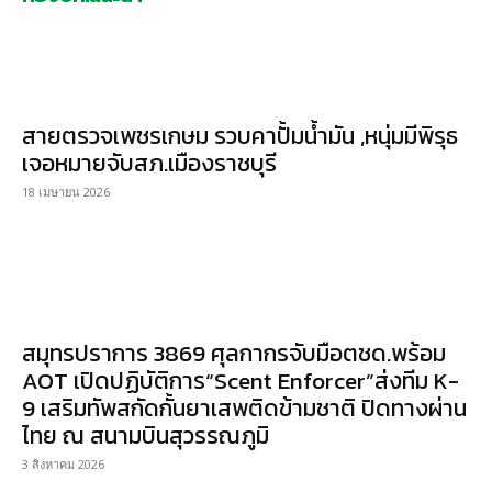
สายตรวจเพชรเกษม รวบคาปั้มน้ำมัน ,หนุ่มมีพิรุธ
เจอหมายจับสภ.เมืองราชบุรี
18 เมษายน 2026
สมุทรปราการ 3869 ศุลกากรจับมือตชด.พร้อม
AOT เปิดปฏิบัติการ“Scent Enforcer”ส่งทีม K-
9 เสริมทัพสกัดกั้นยาเสพติดข้ามชาติ ปิดทางผ่าน
ไทย ณ สนามบินสุวรรณภูมิ
3 สิงหาคม 2026