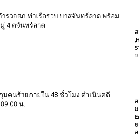
รวจสภ.ท่าเรือรวบ บาสจันทร์ลาด พร้อม
หมู่ 4 ตจันทร์ลาด
ส
,
ร
18
มคนร้ายภายใน 48 ชั่วโมง ดำเนินคดี
ส
 09.00 น.
ช
E
ย
ส