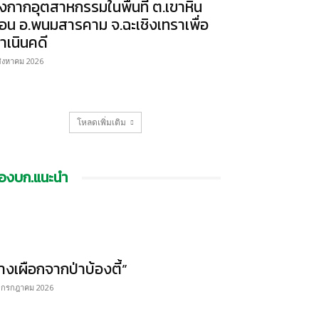
ิ้งกากอุตสาหกรรมในพื้นที่ ต.เขาหิน
้อน อ.พนมสารคาม จ.ฉะเชิงเทราเพื่อ
ำเนินคดี
สิงหาคม 2026
โหลดเพิ่มเติม
องบก.แนะนำ
้างเผือกจากป่าบ้องตี้”
 กรกฎาคม 2026