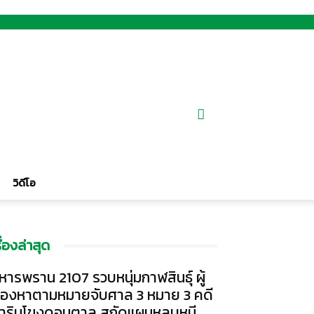
วิดีโอ
รื่องล่าสุด
หารพราน 2107 รวบหนุ่มกาฬสินธุ์ ผู้
้องหาตามหมายจับศาล 3 หมาย 3 คดี
าริมโขงดอนตาล สกัดแผนหลบหนี