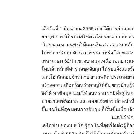
เมื่อวันที่ 1 มิถุนายน 2569 ภายใต้การอำนวยก
สอง,พ.ต.ท.นิติธร ยศโชตวณิช รองผกก.สส.ส
-โดย พ.ต.ท. ธนพงศ์ มีแสงเงิน สว.สส.สน.ห
ได้ทำการจับกุมตัวน.ส.วรรธิภาหรือโอ๋( ขอสงวน
เพชรเกษม 62/1 แขวงบางแคเหนือ เขตบางแค
โดยเจ้าหน้าที่ตำรวจชุดจับกุม ได้รับแจ้งและร้
น.ส.โอ๋ ลักลอบจำหน่าย ยาเสพติด ประเภทยาบ
สร้างความเดือดร้อนรำคาญให้กับ ชาวบ้านผู้ที่
จึงได้ หาข้อมูล น.ส.โอ๋ จนทราบ ว่ามีที่อยู่ใน
ข่ายยาเสพติดมาก และคอยแจ้งข่าว เจ้าหน้าที
ขึ้น จนในที่สุด แผนการจับกุม ก็เริ่มขึ้นเมื่อ 
น.ส.โอ๋ พั
เครือข่ายของน.ส.โอ๋ รู้ตัว ในที่สุดก็จับตัวผ
และยาไอซ์ 8.52 กรัม จึงได้ทำการจับกุมตัว 