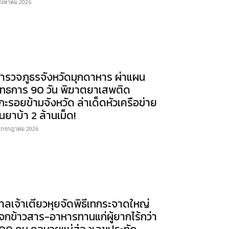
สิงหาคม 2026
ำรวจภูธรจังหวัดมุกดาหาร ผ่าแผน
ุทธการ 90 วัน พิฆาตยาเสพติด
กะรอยข้ามจังหวัด ล่าเด็ดหัวเครือข่าย
นยาบ้า 2 ล้านเม็ด!
 กรกฎาคม 2026
าลเจ้าเตียวหุยจัดพิธีเทกระจาดใหญ่
จกข้าวสาร-อาหารทานแก่ผู้ยากไร้กว่า