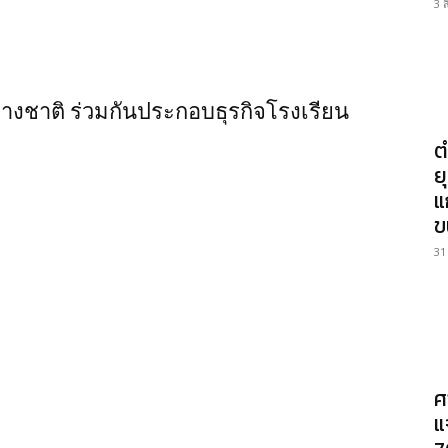
3 
างชาติ ร่วมกันประกอบธุรกิจโรงเรียน
ต
ย
แ
ข
31
ศ
แ