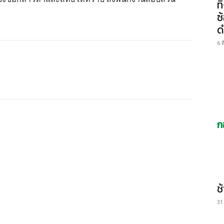
ท
ซ
ด
6 
ก
ช
31