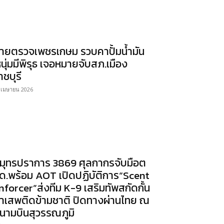
ายตรวจเพชรเกษม รวบคาปั้มน้ำมัน
หนุ่มมีพิรุธ เจอหมายจับสภ.เมือง
าชบุรี
 เมษายน 2026
มุทรปราการ 3869 ศุลกากรจับมือต
ด.พร้อม AOT เปิดปฏิบัติการ“Scent
nforcer”ส่งทีม K-9 เสริมทัพสกัดกั้น
าเสพติดข้ามชาติ ปิดทางผ่านไทย ณ
นามบินสุวรรณภูมิ