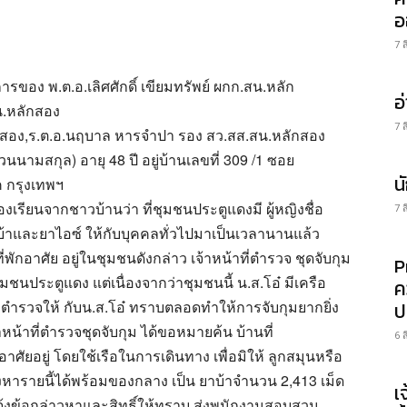
อ
7 
ารของ พ.ต.อ.เลิศศักดิ์ เขียมทรัพย์ ผกก.สน.หลัก
อ
น.หลักสอง
7 
ลักสอง,ร.ต.อ.นฤบาล หารจำปา รอง สว.สส.สน.หลักสอง
นามสกุล) อายุ 48 ปี อยู่บ้านเลขที่ 309 /1 ซอย
น
 กรุงเทพฯ
องเรียนจากชาวบ้านว่า ที่ชุมชนประตูแดงมี ผู้หญิงชื่อ
7 
้าและยาไอซ์ ให้กับบุคคลทั่วไปมาเป็นเวลานานแล้ว
พักอาศัย อยู่ในชุมชนดังกล่าว เจ้าหน้าที่ตำรวจ ชุดจับกุม
P
ชุมชนประตูแดง แต่เนื่องจากว่าชุมชนนี้ น.ส.โอ๋ มีเครือ
ค
่ตำรวจให้ กับน.ส.โอ๋ ทราบตลอดทำให้การจับกุมยากยิ่ง
ป
เจ้าหน้าที่ตำรวจชุดจับกุม ได้ขอหมายค้น บ้านที่
6 
กอาศัยอยู่ โดยใช้เรือในการเดินทาง เพื่อมิให้ ลูกสมุนหรือ
ู้ต้องหารายนี้ได้พร้อมของกลาง เป็น ยาบ้าจำนวน 2,413 เม็ด
เ
แจ้งข้อกล่าวหาและสิทธิ์ให้ทราบ ส่งพนักงานสอบสวน