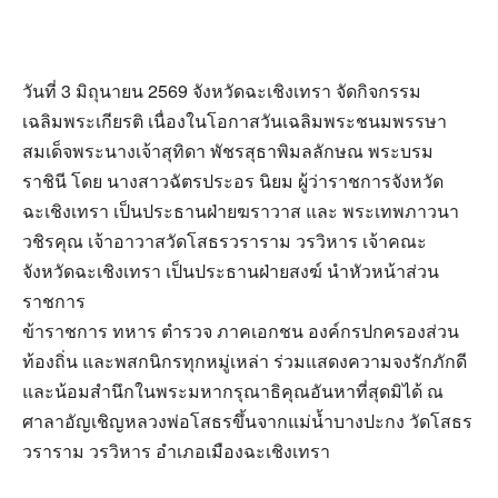
วันที่ 3 มิถุนายน 2569 จังหวัดฉะเชิงเทรา จัดกิจกรรม
เฉลิมพระเกียรติ เนื่องในโอกาสวันเฉลิมพระชนมพรรษา
สมเด็จพระนางเจ้าสุทิดา พัชรสุธาพิมลลักษณ พระบรม
ราชินี โดย นางสาวฉัตรประอร นิยม ผู้ว่าราชการจังหวัด
ฉะเชิงเทรา เป็นประธานฝ่ายฆราวาส และ พระเทพภาวนา
วชิรคุณ เจ้าอาวาสวัดโสธรวราราม วรวิหาร เจ้าคณะ
จังหวัดฉะเชิงเทรา เป็นประธานฝ่ายสงฆ์ นำหัวหน้าส่วน
ราชการ
ข้าราชการ ทหาร ตำรวจ ภาคเอกชน องค์กรปกครองส่วน
ท้องถิ่น และพสกนิกรทุกหมู่เหล่า ร่วมแสดงความจงรักภักดี
และน้อมสำนึกในพระมหากรุณาธิคุณอันหาที่สุดมิได้ ณ
ศาลาอัญเชิญหลวงพ่อโสธรขึ้นจากแม่น้ำบางปะกง วัดโสธร
วราราม วรวิหาร อำเภอเมืองฉะเชิงเทรา