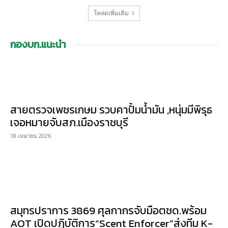
โหลดเพิ่มเติม
กองบก.แนะนำ
สายตรวจเพชรเกษม รวบคาปั้มน้ำมัน ,หนุ่มมีพิรุธ
เจอหมายจับสภ.เมืองราชบุรี
18 เมษายน 2026
สมุทรปราการ 3869 ศุลกากรจับมือตชด.พร้อม
AOT เปิดปฏิบัติการ“Scent Enforcer”ส่งทีม K-