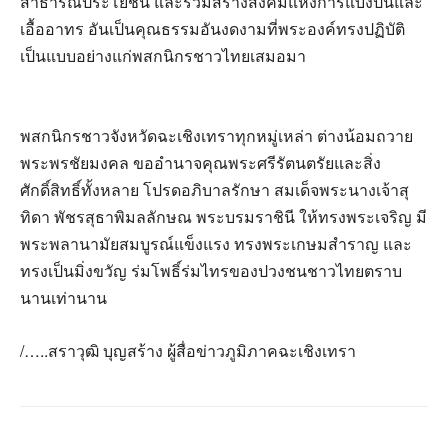
สาธารณประโยชน์ และร่วมสร้างสังคมแห่งการแบ่งปันและ
เอื้ออาทร อันเป็นคุณธรรมอันงดงามที่พระองค์ทรงปฏิบัติ
เป็นแบบอย่างแก่พสกนิกรชาวไทยเสมอมา
พสกนิกรชาวจังหวัดฉะเชิงเทราทุกหมู่เหล่า ต่างน้อมถวาย
พระพรชัยมงคล ขออำนาจคุณพระศรีรัตนตรัยและสิ่ง
ศักดิ์สิทธิ์ทั้งหลาย โปรดอภิบาลรักษา สมเด็จพระนางเจ้าสุ
ทิดา พัชรสุธาพิมลลักษณ พระบรมราชินี ให้ทรงพระเจริญ มี
พระพลานามัยสมบูรณ์แข็งแรง ทรงพระเกษมสำราญ และ
ทรงเป็นมิ่งขวัญ ร่มโพธิ์ร่มไทรของปวงชนชาวไทยตราบ
นานเท่านาน
/…..สราวุฒิ บุญสร้าง ผู้สื่อข่าวภูมิภาคฉะเชิงเทรา