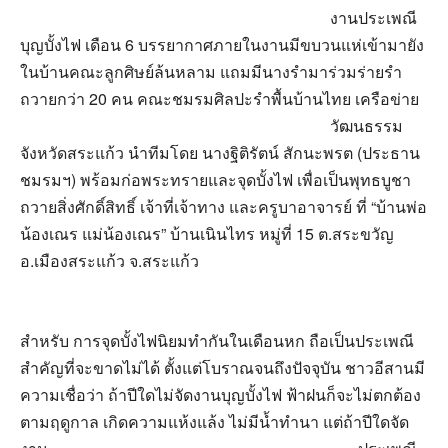
งานประเพณี
บุญบั้งไฟ เดือน 6 บรรยากาศภายในงานมีขบวนแห่เข้ามายัง
ในบ้านคณะลูกศิษย์ล้นหลาม แถมมีนางรำมาร่วมร่ายรำ
ถวายกว่า 20 คน คณะชมรมศิลปะรำพื้นบ้านไทย เครือข่าย
วัฒนธรรม
จังหวัดสระแก้ว นำทีมโดย นางฐิติรัตน์ สักนะพรต (ประธาน
ชมรมฯ) พร้อมก่อพระทรายและจุดบั้งไฟ เพื่อเป็นพุทธบูชา
ถวายสิ่งศักดิ์สิทธิ์ เจ้าที่เจ้าทาง และครูบาอาจารย์ ที่ “บ้านพ่อ
น้องเณร แม่น้องเณร” บ้านเนินไทร หมู่ที่ 15 ต.สระขวัญ
อ.เมืองสระแก้ว จ.สระแก้ว
‎สำหรับ การจุดบั้งไฟนิยมทำกันในเดือนหก ถือเป็นประเพณี
สำคัญที่จะขาดไม่ได้ ตั้งแต่โบราณจนถึงปัจจุบัน ชาวอีสานมี
ความเชื่อว่า ถ้าปีใดไม่จัดงานบุญบั้งไฟ ฟ้าฝนก็จะไม่ตกต้อง
ตามฤดูกาล เกิดความแห้งแล้ง ไม่มีน้ำทำนา แต่ถ้าปีใดจัด