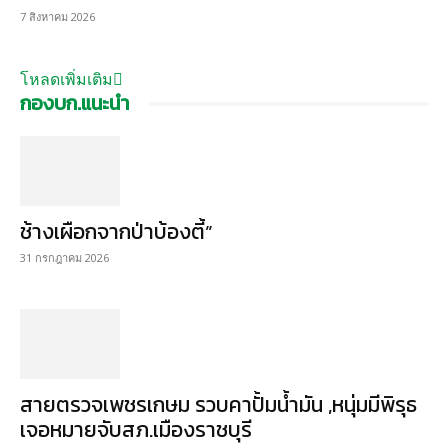
7 สิงหาคม 2026
โหลดเพิ่มเติม
กองบก.แนะนำ
ช้างเผือกจากป่าบ้องตี้”
31 กรกฎาคม 2026
สายตรวจเพชรเกษม รวบคาปั้มน้ำมัน ,หนุ่มมีพิรุธ
เจอหมายจับสภ.เมืองราชบุรี