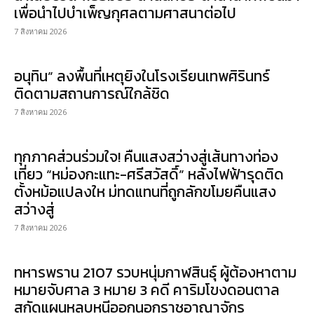
เพื่อนำไปบำเพ็ญกุศลตามศาสนาต่อไป
7 สิงหาคม 2026
อนุทิน” ลงพื้นที่เหตุยิงในโรงเรียนเทพศิรินทร์
ติดตามสถานการณ์ใกล้ชิด
7 สิงหาคม 2026
ทุกภาคส่วนร่วมใจ! คืนแสงสว่างสู่เส้นทางท่อง
เที่ยว “หม่องกะแทะ-ศรีสวัสดิ์” หลังไฟฟ้ารุดติด
ตั้งหม้อแปลงให ม่ทดแทนที่ถูกลักขโมยคืนแสง
สว่างสู่
7 สิงหาคม 2026
ทหารพราน 2107 รวบหนุ่มกาฬสินธุ์ ผู้ต้องหาตาม
หมายจับศาล 3 หมาย 3 คดี คาริมโขงดอนตาล
สกัดแผนหลบหนีออกนอกราชอาณาจักร