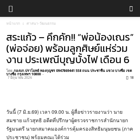
หน้าแรก
ศาสนา-วัฒนธรรม
สระแก้ว – คึกคัก!! “พ่อน้องเณร”
(พ่อจ่อย) พร้อมลูกศิษย์แห่ร่วม
งาน ประเพณีบุญบั้งไฟ เดือน 6
โดย
กองบก.ปราโมทย์ ทองกุญชร 0947869441 558 ถนน ประชาชื่น แขวง บางซื่อ เขต
บางซื่อ กรุงเทพฯ 10800
-
7 มิถุนายน 2026
18
‎วันนี้ (7 มิ.ย.69) เวลา 09.00 น. ผู้สื่อข่าวรายงานว่า นาย
สมชาย แก้วสุทธิ อดีตที่ปรึกษาผู้ตรวจราชการสำนักนายก
รัฐมนตรี นายกสมาคมองค์การคุ้มครองสิทธิมนุษยชน (ภาค
ประชาชน) พร้อมคณะได้ร่วม