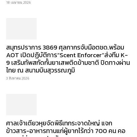
18 เมษายน 2026
สมุทรปราการ 3869 ศุลกากรจับมือตชด.พร้อม
AOT เปิดปฏิบัติการ“Scent Enforcer”ส่งทีม K-
9 เสริมทัพสกัดกั้นยาเสพติดข้ามชาติ ปิดทางผ่าน
ไทย ณ สนามบินสุวรรณภูมิ
3 สิงหาคม 2026
ศาลเจ้าเตียวหุยจัดพิธีเทกระจาดใหญ่ แจก
ข้าวสาร-อาหารทานแก่ผู้ยากไร้กว่า 700 คน คอ