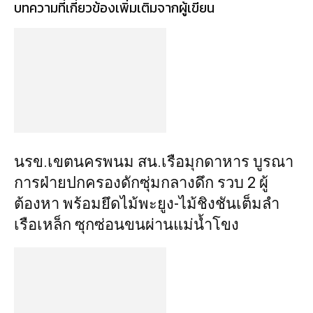
บทความที่เกี่ยวข้อง
เพิ่มเติมจากผู้เขียน
นรข.เขตนครพนม สน.เรือมุกดาหาร บูรณา
การฝ่ายปกครองดักซุ่มกลางดึก รวบ 2 ผู้
ต้องหา พร้อมยึดไม้พะยูง-ไม้ชิงชันเต็มลำ
เรือเหล็ก ซุกซ่อนขนผ่านแม่น้ำโขง