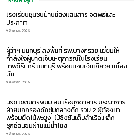
เรื่องล่าสุด
โรงเรียนชุมชนบ้านช่องแสมสาร จัดพิธีและ
ประกาศ
9 สิงหาคม 2026
ผู้ว่าฯ นนทบุรี ลงพื้นที่ รพ.บางกรวย เยี่ยมให้
กำลังใจผู้บาดเจ็บเหตุการณ์ในโรงเรียน
เทพศิรินทร์ นนทบุรี พร้อมมอบเงินเยียวยาเบื้อง
ต้น
9 สิงหาคม 2026
นรข.เขตนครพนม สน.เรือมุกดาหาร บูรณาการ
ฝ่ายปกครองดักซุ่มกลางดึก รวบ 2 ผู้ต้องหา
พร้อมยึดไม้พะยูง-ไม้ชิงชันเต็มลำเรือเหล็ก
ซุกซ่อนขนผ่านแม่น้ำโขง
9 สิงหาคม 2026