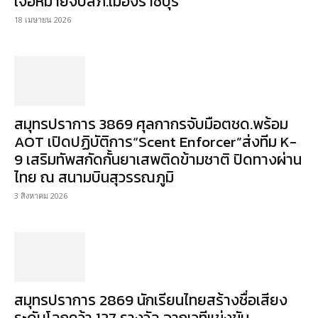
เจอหมายจับสภ.เมืองราชบุรี
18 เมษายน 2026
สมุทรปราการ 3869 ศุลกากรจับมือตชด.พร้อม
AOT เปิดปฏิบัติการ“Scent Enforcer”ส่งทีม K-
9 เสริมทัพสกัดกั้นยาเสพติดข้ามชาติ ปิดทางผ่าน
ไทย ณ สนามบินสุวรรณภูมิ
3 สิงหาคม 2026
สมุทรปราการ 2869 นักเรียนไทยสร้างชื่อเสียง
ระดับโลกคว้า 127 รางวัล จากเวทีแข่งขัน