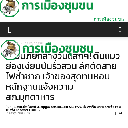
การเมืองชุมชน
หน้าแรก
อาชญากรรม
เตือนภัยกลางวันแสกๆ! ตีนแมว
ย่องเงียบปีนรั้วสวน ลักตัดสาย
ไฟซ้ำซาก เจ้าของสุดทนหอบ
หลักฐานแจ้งความ
สภ.มุกดาหาร
โดย
กองบก.ปราโมทย์ ทองกุญชร 0947869441 558 ถนน ประชาชื่น แขวง บางซื่อ เขต
บางซื่อ กรุงเทพฯ 10800
-
14 มิถุนายน 2026
41