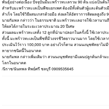
พันธุ์อย่างต่อเนื่อง ปัจจุบันมีมะพร้าวทะเลรวม 90 ต้น แบ่งเป็นต้
สำหรับมะพร้าวทะเลเป็นพืชแยกเพศ ต้องมีทั้งต้นตัวผู้และต้นตั
สำเร็จ โดยใช้วิธีผสมเกสรด้วยมือ ส่งผลให้อัตราการติดผลสูงถึง 9
นายกัมพล กล่าวว่า ในธรรมชาติ มะพร้าวทะเลอาจใช้เวลานานถึง 6
ให้ผลได้ภายในระยะเวลาประมาณ 20 ปีเศษ
ส่วนผลมะพร้าวทะเลทั้ง 12 ลูกที่นำมาปลอกในครั้งนี้ ใช้เวลาป
ทั้งนี้ มะพร้าวทะเลเป็นพืชที่มีวงจรชีวิตยาวนานมาก โดยใช้เวลาก
ประเมินไว้ราว 100,000 บาท อย่างไรก็ตาม สวนนงนุชพัทยาไม่มีนโ
หายากชนิดนี้ในอนาคต
นายกัมพล กล่าวเพิ่มเติมว่า สวนนงนุชพัทยามีแผนปลูกต้นกล้ามะพร้
โลกในอนาคต
/นิราช/นันทพล ทิพย์ศรี ชลบุรี 0909535645
แชร์