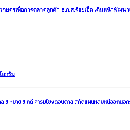
เกษตรเพื่อการตลาดลูกค้า ธ.ก.ส.ร้อยเอ็ด เดินหน้าพัฒ
โลกรัม
บศาล 3 หมาย 3 คดี คาริมโขงดอนตาล สกัดแผนหลบหนีออกนอ