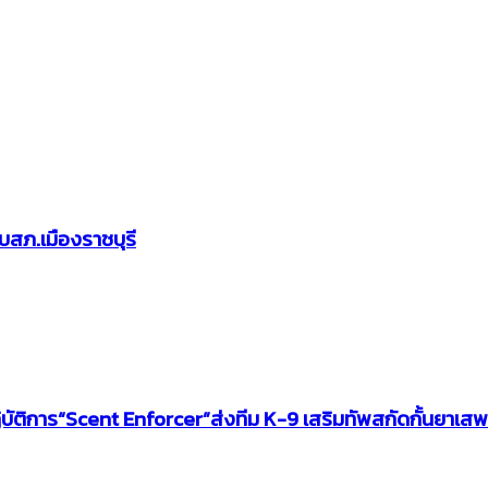
บสภ.เมืองราชบุรี
ัติการ“Scent Enforcer”ส่งทีม K-9 เสริมทัพสกัดกั้นยาเสพ