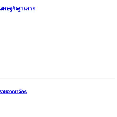
นาเศรษฐกิจฐานราก
กราชอาณาจักร