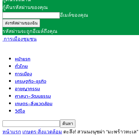
กู้คืนรหัสผ่านของคุณ
อีเมล์ของคุณ
รหัสผ่านจะถูกอีเมล์ถึงคุณ
การเมืองชุมชน
หน้าแรก
ทั่วไทย
การเมือง
เศรษฐกิจ-ธุรกิจ
อาชญากรรม
ศาสนา-วัฒนธรรม
เกษตร-สิ่งแวดล้อม
วิดีโอ
หน้าแรก
เกษตร-สิ่งแวดล้อม
ตะลึง! สวนนงนุชผ่า “มะพร้าวทะเล”