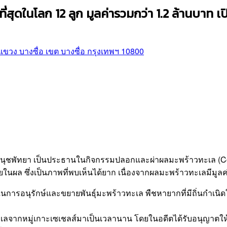
ที่สุดในโลก 12 ลูก มูลค่ารวมกว่า 1.2 ล้านบา
วง บางซื่อ เขต บางซื่อ กรุงเทพฯ 10800
นนงนุชพัทยา เป็นประธานในกิจกรรมปลอกและผ่าผลมะพร้าวทะเล (Co
นผล ซึ่งเป็นภาพที่พบเห็นได้ยาก เนื่องจากผลมะพร้าวทะเลมีมูลค่า
ารอนุรักษ์และขยายพันธุ์มะพร้าวทะเล พืชหายากที่มีถิ่นกำเนิดในห
ะเลจากหมู่เกาะเซเชลส์มาเป็นเวลานาน โดยในอดีตได้รับอนุญาตให