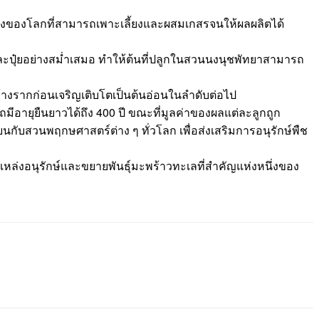
่แห่งของโลกที่สามารถเพาะเลี้ยงและผสมเกสรจนให้ผลผลิตได้
และปุ๋ยอย่างสม่ำเสมอ ทำให้ต้นที่ปลูกในสวนนงนุชพัทยาสามารถ
้างรากก่อนเจริญเติบโตเป็นต้นอ่อนในลำดับต่อไป
อายุยืนยาวได้ถึง 400 ปี ขณะที่มูลค่าของผลแต่ละลูกถูก
กับสวนพฤกษศาสตร์ต่าง ๆ ทั่วโลก เพื่อส่งเสริมการอนุรักษ์พืช
็นแหล่งอนุรักษ์และขยายพันธุ์มะพร้าวทะเลที่สำคัญแห่งหนึ่งของ