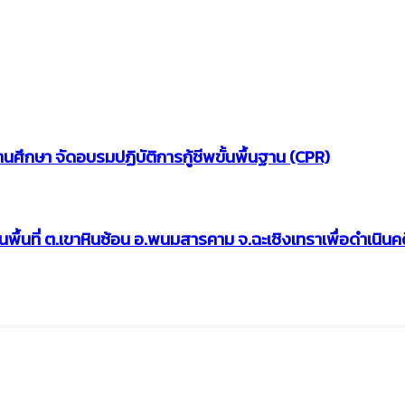
กษา จัดอบรมปฏิบัติการกู้ชีพขั้นพื้นฐาน (CPR)
พื้นที่ ต.เขาหินซ้อน อ.พนมสารคาม จ.ฉะเชิงเทราเพื่อดำเนินค