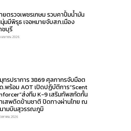
ายตรวจเพชรเกษม รวบคาปั้มน้ำมัน
หนุ่มมีพิรุธ เจอหมายจับสภ.เมือง
าชบุรี
 เมษายน 2026
มุทรปราการ 3869 ศุลกากรจับมือต
ด.พร้อม AOT เปิดปฏิบัติการ“Scent
nforcer”ส่งทีม K-9 เสริมทัพสกัดกั้น
าเสพติดข้ามชาติ ปิดทางผ่านไทย ณ
นามบินสุวรรณภูมิ
สิงหาคม 2026