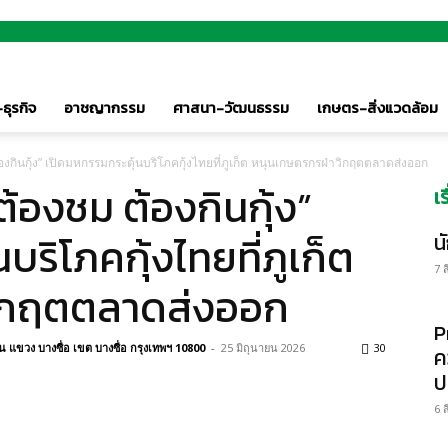
ธุรกิจ
อาชญากรรม
ศาสนา-วัฒนธรรม
เกษตร-สิ่งแวดล้อม
องกินกุ้ง” เปิดมหกรรมกระตุ้นบริโภคกุ้งไทยที่ภูเก็ต หนุนเกษตรกรฝ่าวิกฤตตลาดส่งออก
ต้องชม ต้องกินกุ้ง”
เ
ริโภคกุ้งไทยที่ภูเก็ต
น
7 
ิกฤตตลาดส่งออก
P
แขวง บางซื่อ เขต บางซื่อ กรุงเทพฯ 10800
-
25 มิถุนายน 2026
30
ค
ป
6 