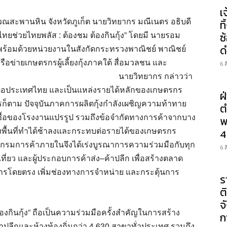
เ
ิเวณสะพานหิน จังหวัดภูเก็ต นายวิทยากร มณีเนตร อธิบดี
ท
ยช่วยไทยพลัส : ต้องชม ต้องกินกุ้ง” โดยมี นายรอม
ซ
ต พร้อมด้วยหน่วยงานในสังกัดกระทรวงพาณิชย์ พาณิชย์
ด
อข่ายเกษตรกรผู้เลี้ยงกุ้งภาคใต้ สื่อมวลชน และ
6 
นายวิทยากร กล่าวว่า
ัญต่อประเทศไทย และเป็นแหล่งรายได้หลักของเกษตรกร
ฝ
ก็ตาม ปัจจุบันภาคการผลิตกุ้งกำลังเผชิญความท้าทาย
ต
ื้อของโรงงานแปรรูป รวมถึงข้อจำกัดทางการค้าจากบาง
พ
งพื้นที่ทำได้ช้าลงและกระทบต่อรายได้ของเกษตรกร
4
กรมการค้าภายในจึงได้เร่งบูรณาการความร่วมมือกับทุก
6 
่ยว และผู้ประกอบการค้าส่ง–ค้าปลีก เพื่อสร้างตลาด
ตรกรโดยตรง เพิ่มช่องทางการจำหน่าย และกระตุ้นการ
ร
ต
จ
องกินกุ้ง” ถือเป็นความร่วมมือครั้งสำคัญในการสร้าง
ก
้าปลีกและห้างท้องถิ่นกว่า 4,630 สาขาทั่วประเทศ รวมถึง