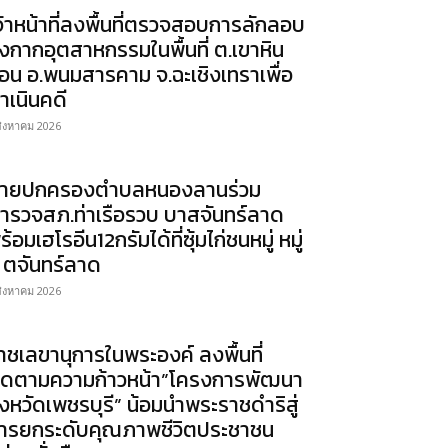
จ้าหน้าที่ลงพื้นที่ตรวจสอบการลักลอบ
ิ้งกากอุตสาหกรรมในพื้นที่ ต.เขาหิน
้อน อ.พนมสารคาม จ.ฉะเชิงเทราเพื่อ
ำเนินคดี
สิงหาคม 2026
่ายปกครองตำบลหนองลานร่วม
ำรวจสภ.ท่าเรือรวบ บาสจันทร์ลาด
ร้อมเฮโรอีน12กรัมได้ที่ซุ้มไก่ชนหมู่ หมู่
 ตจันทร์ลาด
สิงหาคม 2026
าชเลขานุการในพระองค์ ลงพื้นที่
ิดตามความก้าวหน้า”โครงการพัฒนา
ังหวัดเพชรบุรี” น้อมนำพระราชดำริสู่
ารยกระดับคุณภาพชีวิตประชาชน