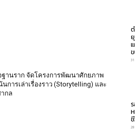
ต
ย
แ
ข
31
ฐกิจฐานราก จัดโครงการพัฒนาศักยภาพ
เน้นการเล่าเรื่องราว (Storytelling) และ
สากล
ร
H
ช
28