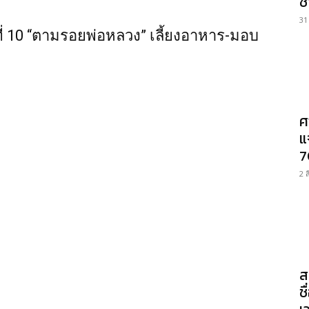
ช
31
ที่ 10 “ตามรอยพ่อหลวง” เลี้ยงอาหาร-มอบ
ศ
แ
7
2 
ส
ช