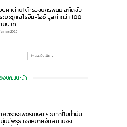
วบคาด่าน! ตำรวจนครพนม สกัดจับ
ระบะซุกเฮโรอีน-ไอซ์ มูลค่ากว่า 100
้านบาท
สิงหาคม 2026
โหลดเพิ่มเติม
องบก.แนะนำ
ายตรวจเพชรเกษม รวบคาปั้มน้ำมัน
หนุ่มมีพิรุธ เจอหมายจับสภ.เมือง