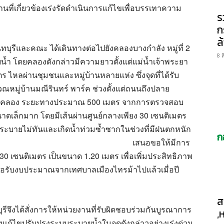
งานที่เกี่ยวข้องเร่งรัดดำเนินการแก้ไขเพื่อบรรเทาความ
ร
ก
ล
ทบุรีและคณะ ได้เดินทางต่อไปยังคลองบางกำลัง หมู่ที่ 2
8 
ำ โดยคลองดังกล่าวมีความยาวตั้งแต่แม่น้ำเจ้าพระยา
หลผ่านชุมชนและหมู่บ้านหลายแห่ง ซึ่งจุดที่ได้รับ
ณหมู่บ้านมณีรินทร์ พาร์ค ช่วงตั้งแต่ถนนถึงปลาย
คลอง ระยะทางประมาณ 500 เมตร จากการตรวจสอบ
าดเล็กมาก โดยมีเส้นผ่านศูนย์กลางเพียง 30 เซนติเมตร
ำระบายไม่ทันและเกิดน้ำท่วมซ้ำซากในช่วงที่มีฝนตกหนัก
ก
เสนอขอให้มีการ
 เซนติเมตร เป็นขนาด 1.20 เมตร เพื่อเพิ่มประสิทธิภาพ
ขอรับงบประมาณจากเทศบาลเมืองไทรม้าไปแล้วเมื่อปี
ส
ทบุรีจึงได้สั่งการให้หน่วยงานที่รับผิดชอบร่วมกันบูรณาการ
,
้ไขปรับปรุงระบบระบายน้ำในจุดดังกล่าวอย่างเร่งด่วน