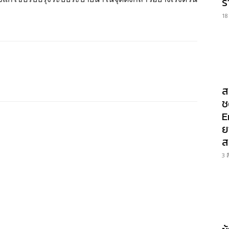
ร
18
ส
ช
E
ย
ส
3 