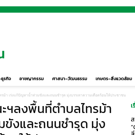
ธุรกิจ
อาชญากรรม
ศาสนา-วัฒนธรรม
เกษตร-สิ่งแวดล้อม
ทรม้า เร่งแก้ปัญหาน้ำท่วมขังและถนนชำรุด มุ่งบรรเทาความเดือดร้อนให้ประชาชน
ะฯลงพื้นที่ตำบลไทรม้า
เ
วมขังและถนนชำรุด มุ่ง
ส
“
ส