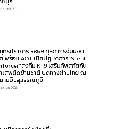
าชบุรี
 เมษายน 2026
มุทรปราการ 3869 ศุลกากรจับมือต
ด.พร้อม AOT เปิดปฏิบัติการ“Scent
nforcer”ส่งทีม K-9 เสริมทัพสกัดกั้น
าเสพติดข้ามชาติ ปิดทางผ่านไทย ณ
นามบินสุวรรณภูมิ
สิงหาคม 2026