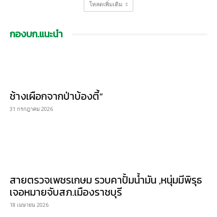
โหลดเพิ่มเติม
กองบก.แนะนำ
ช้างเผือกจากป่าบ้องตี้”
31 กรกฎาคม 2026
สายตรวจเพชรเกษม รวบคาปั้มน้ำมัน ,หนุ่มมีพิรุธ
เจอหมายจับสภ.เมืองราชบุรี
18 เมษายน 2026