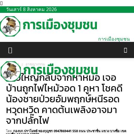
วันเสาร์ 8 สิงหาคม 2026
การเมืองชุมชน
หน้าแรก
อาชญากรรม
สาวใหญ่กลับจากหาหมอ เจอ
บ้านถูกไฟไหม้วอด 1 คูหา โชคดี
น้องชายป่วยอัมพฤกษ์หนีรอด
หวุดหวิด คาดต้นเพลิงอาจมา
จากปลั๊กไฟ
โดย
กองบก.ปราโมทย์ ทองกุญชร 0947869441 558 ถนน ประชาชื่น แขวง บางซื่อ เขต