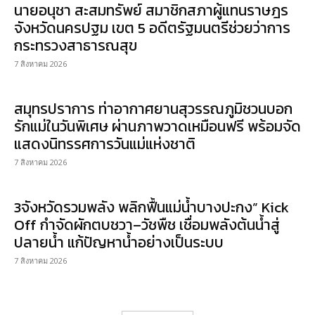
นายอนุชา สะสมทรัพย์ สมาชิกสภาผู้แทนราษฎร
จังหวัดนครปฐม เขต 5 อดีตรัฐมนตรีช่วยว่าการ
กระทรวงสาธารณสุข
7 สิงหาคม 2026
สมุทรปราการ ท่าอากาศยานสุวรรณภูมิชวนบอก
รักแม่ในวันพิเศษ ผ่านภาพวาดเหมือนฟรี พร้อมจัด
แสดงนิทรรศการวันแม่แห่งชาติ
7 สิงหาคม 2026
3จังหวัดรวมพลัง พลิกฟื้นแม่น้ำบางปะกง” Kick
Off กำจัดผักตบชวา–วัชพืช เชื่อมพลังต้นน้ำสู่
ปลายน้ำ แก้ปัญหาน้ำอย่างเป็นระบบ
7 สิงหาคม 2026