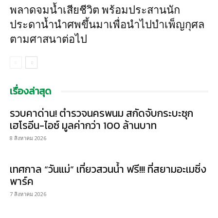
พลาดจมน้ำเสียชีวิต พร้อมประสานนัก
ประดาน้ำนำศพขึ้นมาเพื่อนำไปบำเพ็ญกุศล
ตามศาสนาต่อไป
เรื่องล่าสุด
รวบคาด่าน! ตำรวจนครพนม สกัดจับกระบะซุก
เฮโรอีน-ไอซ์ มูลค่ากว่า 100 ล้านบาท
8 สิงหาคม 2026
เทศกาล “วันแม่” เที่ยวสวนน้ำ ฟรี!!! ที่สยามอะเมซิ่ง
พาร์ค
7 สิงหาคม 2026