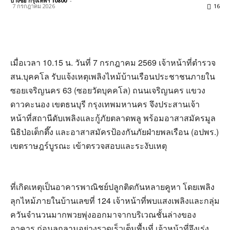
บางซื่อ กรุงเทพฯ 10800
-
7 กรกฎาคม 2026
16
เมื่อเวลา 10.15 น. วันที่ 7 กรกฎาคม 2569 เจ้าหน้าที่ตำรวจ
สน.บุคคโล รับแจ้งเหตุเพลิงไหม้บ้านเรือนประชาชนภายใน
ซอยเจริญนคร 63 (ซอยวัดบุคคโล) ถนนเจริญนคร แขวง
ดาวคะนอง เขตธนบุรี กรุงเทพมหานคร จึงประสานเจ้า
หน้าที่สถานีดับเพลิงและกู้ภัยตลาดพลู พร้อมอาสาสมัครมูล
นิธิป่อเต็กตึ๊ง และอาสาสมัครป้องกันภัยฝ่ายพลเรือน (อปพร.)
เขตราษฎร์บูรณะ เข้าตรวจสอบและระงับเหตุ
ที่เกิดเหตุเป็นอาคารพาณิชย์ปลูกติดกันหลายคูหา โดยเพลิง
ลุกไหม้ภายในบ้านเลขที่ 124 เจ้าหน้าที่พบแสงเพลิงและกลุ่ม
ควันจำนวนมากพวยพุ่งออกมาจากบริเวณชั้นล่างของ
อาคาร ก่อนลุกลามอย่างรวดเร็วเต็มพื้นที่ เจ้าหน้าที่จึงเร่ง