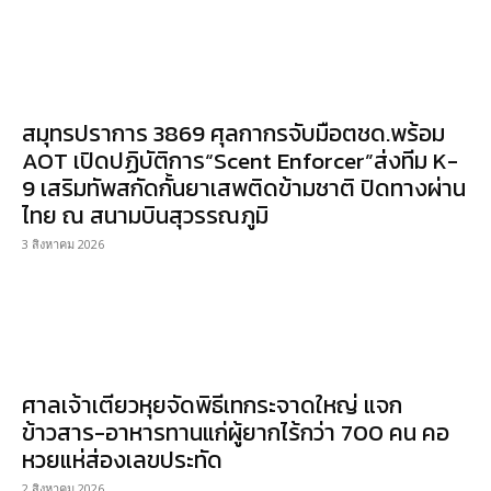
สมุทรปราการ 3869 ศุลกากรจับมือตชด.พร้อม
AOT เปิดปฏิบัติการ“Scent Enforcer”ส่งทีม K-
9 เสริมทัพสกัดกั้นยาเสพติดข้ามชาติ ปิดทางผ่าน
ไทย ณ สนามบินสุวรรณภูมิ
3 สิงหาคม 2026
ศาลเจ้าเตียวหุยจัดพิธีเทกระจาดใหญ่ แจก
ข้าวสาร-อาหารทานแก่ผู้ยากไร้กว่า 700 คน คอ
หวยแห่ส่องเลขประทัด
2 สิงหาคม 2026