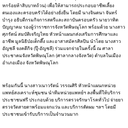
หกร้อยห้าสิบบาทถ้วน) เพื่อให้สามารถประกอบอาชีพเลี้ยง
ตนเองและครอบครัวได้อย่างยั่งยืน โดยมี นางจินตนา จันทร์
บำรุง อธิบดีกรมกิจการสตรีและสถาบันครอบครัว นายวาทิต
ปัญญาคม รองผู้ว่าราชการจังหวัดพิษณุโลก พร้อมด้วย นางสาว
ศุภรัตน์ สมบัติเจริญไทย หัวหน้าแผนกส่งเสริมการศึกษาและ
อาชีพ มูลนิธิป่อเต็กตึ๊ง และอาสาสมัครศิลปิน นำโดย นางสาว
อัญชลี จงคดีกิจ (ปุ๊-อัญชลี) ร่วมแจกจ่ายในครั้งนี้ ณ ศาลา
ประชาคมจังหวัดพิษณุโลก (ศาลากลางจังหวัด) ตำบลในเมือง
อำเภอเมือง จังหวัดพิษณุโลก
พร้อมกันนี้ นางสาวเนาวรัตน์ วรรณศิริ หัวหน้าแผนกหน่วย
แพทย์สงเคราะห์ชุมชน นำทีมหน่วยแพทย์ฯ ลงพื้นที่ให้บริการ
ประชาชนฟรี ประกอบด้วย บริการตรวจรักษาโรคทั่วไป จ่ายยา
ตรวจวัดสายตาพร้อมแจกแว่น และบริการตัดผม ฯลฯ โดยมี
ประชาชนเข้ารับบริการเป็นจำนวนมาก