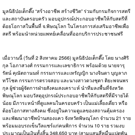
มูลนิธิป่อเต็กตึ๊ง “สร้างอาชีพ สร้างชีวิต” ร่วมกับกรมกิจการสตรี
และสถาบันครอบครัว มอบอุปกรณ์ประกอบอาชีพให้กับสตรีที่
ด้อยโอกาสในพื้นที่ จ.พิษณุโลก ในโครงการส่งเสริมอาชีพเพื่อ
สตรี พร้อมนำหน่วยแพทย์เคลื่อนที่ออกบริการประชาชนฟรี
เมื่อวานนี้ (วันที่ 2 สิงหาคม 2566) มูลนิธิป่อเต็กตึ๊ง โดย นางศิริ
กุล โอภาสวงศ์ กรรมการและเลขาธิการ พร้อมด้วย นายจารุ
รัตน์ คุณัตถานนท์ กรรมการและเหรัญญิก นางจินดา บุญลาภ
ทวีโชค กรรมการตรวจสอบ และนางสาวดวงชุตา ติยะพจนพร
กุล ผู้ช่วยผู้จัดการฝ่ายสังคมสงเคราะห์ นำทีมลงพื้นที่จังหวัด
พิษณุโลก มอบวัสดุอุปกรณ์ประกอบอาชีพให้กับสตรีที่มีรายได้
น้อย มีภาระหน้าที่ดูแลคนในครอบครัว เป็นแม่เลี้ยงเดี่ยว หรือ
ด้อยโอกาสทางสังคม ซึ่งอยู่ในความดูแลของสถานคุ้มครอง
และพัฒนาอาชีพบ้านสองแคว จังหวัดพิษณุโลก จำนวน 21 ราย
พร้อมมอบรถเข็นวีลแชร์แก่คนพิการ จำนวน 10 ราย รวมงบ
ประมาณเป็นเงินทั้งสิ้น 348,650 บาท (สามแสนสี่หมื่นแปดพัน