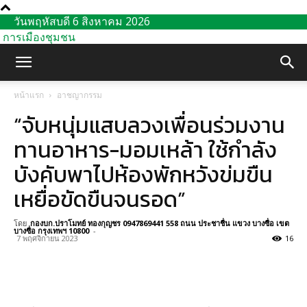
วันพฤหัสบดี 6 สิงหาคม 2026
การเมืองชุมชน
หน้าแรก
อาชญากรรม
“จับหนุ่มแสบลวงเพื่อนร่วมงาน
ทานอาหาร-มอมเหล้า ใช้กำลัง
บังคับพาไปห้องพักหวังข่มขืน
เหยื่อขัดขืนจนรอด”
โดย
กองบก.ปราโมทย์ ทองกุญชร 0947869441 558 ถนน ประชาชื่น แขวง บางซื่อ เขต
บางซื่อ กรุงเทพฯ 10800
-
7 พฤศจิกายน 2023
16