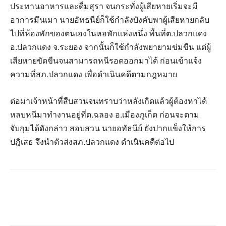
ประทานอาหารและดื่มสุรา จนกระทั่งผู้เสียหายเริ่มจะมี
อาการมึนเมา นายอัทธนีย์ก็ใช้กําลังบังคับพาผู้เสียหายกลับ
ไปที่ห้องพักของตนเองในหอพักแห่งหนึ่ง พื้นที่ต.ปลวกแดง
อ.ปลวกแดง จ.ระยอง จากนั้นก็ใช้กําลังพยายามข่มขืน แต่ผู้
เสียหายขัดขืนจนสามารถหนีรอดออกมาได้ ก่อนเข้าแจ้ง
ความที่สภ.ปลวกแดง เพื่อดําเนินคดีตามกฎหมาย
ต่อมาเจ้าหน้าที่สืบสวนจนทราบว่าหลังเกิดแล้วผู้ต้องหาได้
หลบหนีมาทํางานอยู่ที่ต.ฉลอง อ.เมืองภูเก็ต ก่อนจะตาม
จับกุมได้ดังกล่าว สอบสวน นายอทัธนีย์ ยังปากแข็งให้การ
ปฎิเสธ จึงนำตัวส่งสภ.ปลวกแดง ดำเนินคดีต่อไป