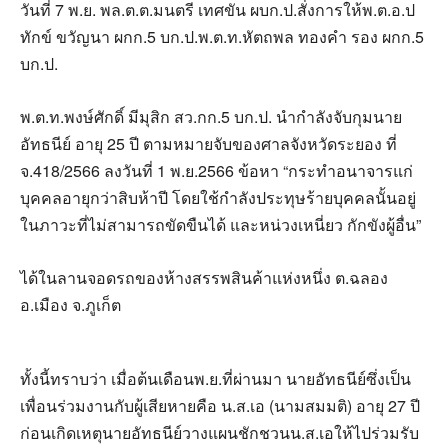
วันที่ 7 พ.ย. พล.ต.ต.มนตรี เทศขัน ผบก.ป.สั่งการให้พ.ต.อ.ป
ทักข์ ขวัญนา ผกก.5 บก.ป.พ.ต.ท.หัตถพล ทองคํา รอง ผกก.5
บก.ป.
พ.ต.ท.พงษ์ศักดิ์ มีมุสิก สว.กก.5 บก.ป. นำกำลังจับกุมนาย
อัทธนีย์ อายุ 25 ปี ตามหมายจับของศาลจังหวัดระยอง ที่
จ.418/2566 ลงวันที่ 1 พ.ย.2566 ข้อหา “กระทําอนาจารแก่
บุคคลอายุกว่าสิบห้าปี โดยใช้กําลังประทุษร้ายบุคคลนั้นอยู่
ในภาวะที่ไม่สามารถขัดขืนได้ และหน่วงเหนี่ยว กักขังผู้อื่น”
ได้ในลานจอดรถของห้างสรรพสินค้าแห่งหนึ่ง ต.ฉลอง
อ.เมือง จ.ภูเก็ต
ทั้งนี้ทราบว่า เมื่อต้นเดือนพ.ย.ที่ผ่านมา นายอัทธนีย์ซึ่งเป็น
เพื่อนร่วมงานกับผู้เสียหายคือ น.ส.เอ (นามสมมติ) อายุ 27 ปี
ก่อนเกิดเหตุนายอัทธนีย์วางแผนชักชวนน.ส.เอให้ไปร่วมรับ