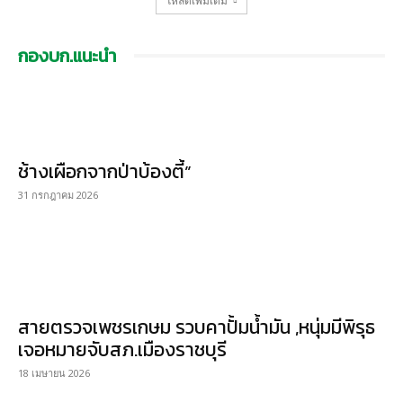
โหลดเพิ่มเติม
กองบก.แนะนำ
ช้างเผือกจากป่าบ้องตี้”
31 กรกฎาคม 2026
สายตรวจเพชรเกษม รวบคาปั้มน้ำมัน ,หนุ่มมีพิรุธ
เจอหมายจับสภ.เมืองราชบุรี
18 เมษายน 2026