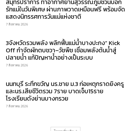
สมุทรปราการ ท่าอากาศยานสุวรรณภูมิชวนบอก
รักแม่ในวันพิเศษ ผ่านภาพวาดเหมือนฟรี พร้อมจัด
แสดงนิทรรศการวันแม่แห่งชาติ
7 สิงหาคม 2026
3จังหวัดรวมพลัง พลิกฟื้นแม่น้ำบางปะกง” Kick
Off กำจัดผักตบชวา–วัชพืช เชื่อมพลังต้นน้ำสู่
ปลายน้ำ แก้ปัญหาน้ำอย่างเป็นระบบ
7 สิงหาคม 2026
นนทบุรี ระทึกขวัญ นร.ชาย ม.3 ก่อเหตุกราดยิงครู
และนร.เสียชีวิตรวม 7ราย บาดเจ็บ15ราย
โรงเรียนดังย่านบางกรวย
7 สิงหาคม 2026