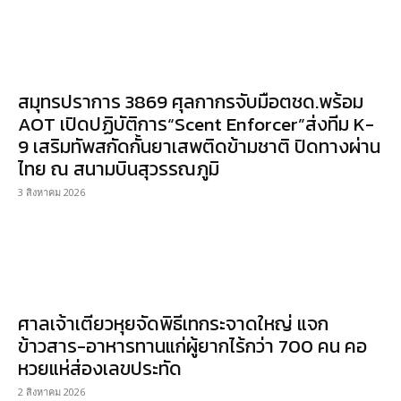
สมุทรปราการ 3869 ศุลกากรจับมือตชด.พร้อม
AOT เปิดปฏิบัติการ“Scent Enforcer”ส่งทีม K-
9 เสริมทัพสกัดกั้นยาเสพติดข้ามชาติ ปิดทางผ่าน
ไทย ณ สนามบินสุวรรณภูมิ
3 สิงหาคม 2026
ศาลเจ้าเตียวหุยจัดพิธีเทกระจาดใหญ่ แจก
ข้าวสาร-อาหารทานแก่ผู้ยากไร้กว่า 700 คน คอ
หวยแห่ส่องเลขประทัด
2 สิงหาคม 2026