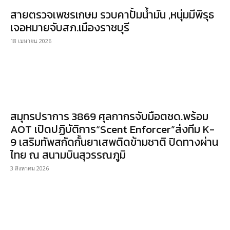
สายตรวจเพชรเกษม รวบคาปั้มน้ำมัน ,หนุ่มมีพิรุธ
เจอหมายจับสภ.เมืองราชบุรี
18 เมษายน 2026
สมุทรปราการ 3869 ศุลกากรจับมือตชด.พร้อม
AOT เปิดปฏิบัติการ“Scent Enforcer”ส่งทีม K-
9 เสริมทัพสกัดกั้นยาเสพติดข้ามชาติ ปิดทางผ่าน
ไทย ณ สนามบินสุวรรณภูมิ
3 สิงหาคม 2026