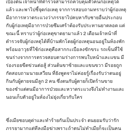
เบื้องต้น เจ้าหน้าที่ตำรวจสามารถควบคุมตัวคนก่อเหตุได้
แล้ว และพาไปชี้จุดก่อเหตุ จากการสอบถามทราบว่าผู้ก่อเหตุ
มีอาการหวาดระแวงว่าภรรยาไปคบหากับชายอื่นประกอบ
กับผู้ก่อเหตุมีอาการป่วยซึมเศร้าต้องรับประทานยาตลอด แต่
ขณะนี้ ทราบว่าผู้ก่อเหตุขาดยามาแล้ว 2 เดือนเจ้าหน้าที่
ตำรวจจับผู้ก่อเหตุได้ที่บ้านพักโดยผู้ก่อเหตุนอนอยู่ในห้องพัก
พร้อมอาวุธที่ใช้ก่อเหตุคือสากกะเบือลงขักขระ รถเข็นที่ใช้
ขนร่างจากการตรวจสอบตามร่างการพบใบหน้าและแขน มี
ร่องรอยขีดข่วนต่อสู้ ส่วนต้นขาซ้ายและแขนขวา มีรอยถูก
กัดสอบถามนายเสวียน ที่ยังพูดจาไม่ค่อยรู้เรื่องรับว่าตนอยู่
กินกับผู้ตายจนมีลูก 2 คน ซึ่งตนกับผู้ตายก็เปิดร้านขาย
ของชำแต่ตนมีอาการป่วยและหวาดระแวงจึงไม่ทำงานและ
นอนเก็บตัวอยู่ในห้องไม่ยุ่งเกี่ยวกับใคร
ซึ่งเมียชอบดุด่าและทำร้ายกันเป็นประจำ ตนยอมรับว่ารัก
ภรรยามากแต่ทีลงมือฆ่าเพราะถ้าตนไม่ทำเมียก็จะเป็นคน