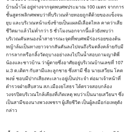
บ้านน้ำโผ่ อยู่ห่างจากจุดพบศพประมาณ 100 เมตร จากการ
ชั้นสูตรพลิกศพพบว่าที่บริเวณท้ายทอยถูกตีด้วยของแข็งจน
ยุบ และบริเวณหน้าแข้งซ้ายเป็นแผลมีเลือดไหล คาดว่าเสีย
ชีวิตมาแล้วไม่ต่ำกว่า 5 ชั่วโมงนอกจากนี้แล้วยังพบว่า
บริเวณคันหนองน้ำสาธารณะจุดที่พบศพมีร่องรอยของต้น
หญ้าล้มเป็นทางยาวจากสันคันลงไปจนถึงริมตลิ่งคล้ายกับมี
การลากหรือกลิ้งวัตถุบางอย่างลงไปในน้ำสอบถามญาติพี่
น้องและชาวบ้าน ว่าผู้ตายซึ่งอาศัยอยู่บริเวณบ้านเลขที่ 107
ม.3 ต.เดิดฯ กับสามีและลูกชาย ซึ่งสามี ชื่อ นายเสวียน โคต
พงษ์ ชอบมีปากเสียงทะเลาะอยู่เป็นประจำ ต่อมาเจ้าหน้าที่
ตำรวจฝ่ายสืบสวน สภ.เมืองยโสธร ได้ตรวจสอบกล้อง
วงจรปิดบริเวณใกล้เคียงที่เกิดเหตุ พบว่าเป็นนายเสวียนฯ ซึ่ง
เป็นสามีของนางพวงเพชรฯ ผู้เสียชีวิต เป็นผู้ลงมือก่อเหตุดัง
กล่าว