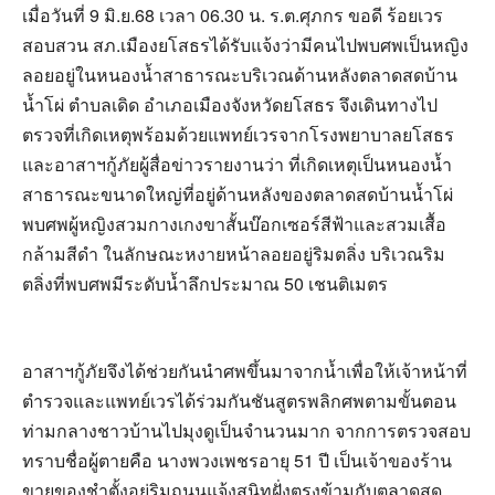
เมื่อวันที่ 9 มิ.ย.68 เวลา 06.30 น. ร.ต.ศุภกร ขอดี ร้อยเวร
สอบสวน สภ.เมืองยโสธรได้รับแจ้งว่ามีคนไปพบศพเป็นหญิง
ลอยอยู่ในหนองน้ำสาธารณะบริเวณด้านหลังตลาดสดบ้าน
น้ำโผ่ ตำบลเดิด อำเภอเมืองจังหวัดยโสธร จึงเดินทางไป
ตรวจที่เกิดเหตุพร้อมด้วยแพทย์เวรจากโรงพยาบาลยโสธร
และอาสาฯกู้ภัยผู้สื่อข่าวรายงานว่า ที่เกิดเหตุเป็นหนองน้ำ
สาธารณะขนาดใหญ่ที่อยู่ด้านหลังของตลาดสดบ้านน้ำโผ่
พบศพผู้หญิงสวมกางเกงขาสั้นบ๊อกเซอร์สีฟ้าและสวมเสื้อ
กล้ามสีดำ ในลักษณะหงายหน้าลอยอยู่ริมตลิ่ง บริเวณริม
ตลิ่งที่พบศพมีระดับน้ำลึกประมาณ 50 เชนติเมตร
อาสาฯกู้ภัยจึงได้ช่วยกันนำศพขึ้นมาจากน้ำเพื่อให้เจ้าหน้าที่
ตำรวจและแพทย์เวรได้ร่วมกันชันสูตรพลิกศพตามขั้นตอน
ท่ามกลางชาวบ้านไปมุงดูเป็นจำนวนมาก จากการตรวจสอบ
ทราบชื่อผู้ตายคือ นางพวงเพชรอายุ 51 ปี เป็นเจ้าของร้าน
ขายของชำตั้งอยู่ริมถนนแจ้งสนิทฝั่งตรงข้ามกับตลาดสด