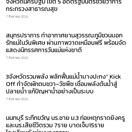
จังหวัดนครปฐม เขต 5 อดีตรัฐมนตรีช่วยว่าการ
กระทรวงสาธารณสุข
7 สิงหาคม 2026
สมุทรปราการ ท่าอากาศยานสุวรรณภูมิชวนบอก
รักแม่ในวันพิเศษ ผ่านภาพวาดเหมือนฟรี พร้อมจัด
แสดงนิทรรศการวันแม่แห่งชาติ
7 สิงหาคม 2026
3จังหวัดรวมพลัง พลิกฟื้นแม่น้ำบางปะกง” Kick
Off กำจัดผักตบชวา–วัชพืช เชื่อมพลังต้นน้ำสู่
ปลายน้ำ แก้ปัญหาน้ำอย่างเป็นระบบ
7 สิงหาคม 2026
นนทบุรี ระทึกขวัญ นร.ชาย ม.3 ก่อเหตุกราดยิงครู
และนร.เสียชีวิตรวม 7ราย บาดเจ็บ15ราย