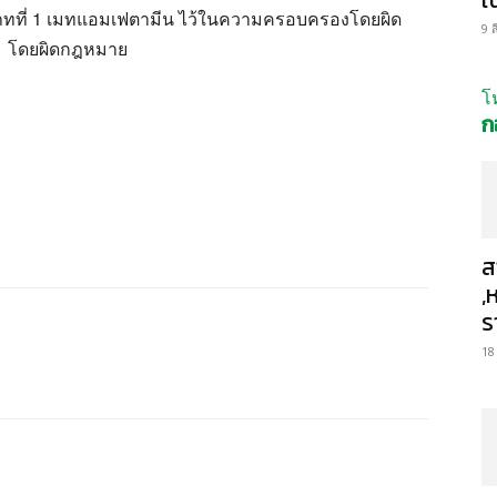
ะเภทที่ 1 เมทแอมเฟตามีน ไว้ในความครอบครองโดยผิด
9 
1 โดยผิดกฎหมาย
โ
ก
ส
,
ร
18