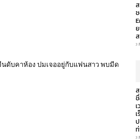
ส
ช
E
ย
ส
3 
จีนดับคาห้อง ปมเจออยู่กับแฟนสาว พบมีด
ส
ช
เ
เ
ป
ท
3 