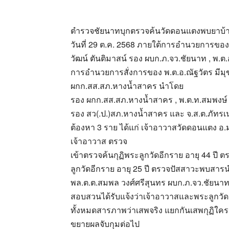
ตำรวจชัยนาทบุกตรวจค้นวัดดอนแตงพบยาบ้าที่
วันที่ 29 ต.ค. 2568 ภายใต้การอำนวยการของ 
วัฒน์ ตันติมาสน์ รอง ผบก.ภ.จว.ชัยนาท , พ
การอำนวยการสั่งการของ พ.ต.อ.ณัฐวัตร มีม
ผกก.สส.สภ.หางน้ำสาคร นำโดย
รอง ผกก.สส.สภ.หางน้ำสาคร , พ.ต.ท.สมพงษ์ 
รอง สว(.ป.)สภ.หางน้ำสาคร และ จ.ส.ต.ภัทรเนติ
ต้องหา 3 ราย ได้แก่ เจ้าอาวาสวัดดอนแตง อ.ม
เจ้าอาวาส ตรวจ
เข้าตรวจค้นกุฏิพระลูกวัดอีกราย อายุ 44 ป
ลูกวัดอีกราย อายุ 25 ปี ตรวจปัสสาวะพบส
พล.ต.ต.สมพล วงศ์ศรีสุนทร ผบก.ภ.จว.ชัยน
สอบสวนได้รับแจ้งว่าเจ้าอาวาสและพระลูกวั
ทั้งหมดสารภาพว่าเสพจริง แยกกันเสพกุฏิใครก
ขยายผลจับกุมต่อไป