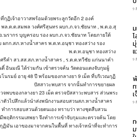
ป
9 
กุฏิเจ้าอาวาสพร้อมด้วยพระลูกวัดอีก 2 องค์
พล.ต.ต.สมพล วงศ์ศรีสุนทร ผบก.ภ.จว.ชัยนาท , พ.ต.อ.สุ
ม
.ต.อ.นรากร บุญครอบ รอง ผบก.ภ.จว.ชัยนาท โดยภายใต้
โ
ม
ุข ผกก.สภ.หางน้ำสาคร พ.ต.ท.อนุชา ทองสว่าง รอง
แ
พ.ต.ท.อนุชา ทองสว่าง
ศรีคำ สว.สส.สภ.หางน้ำสาคร , ร.ต.ต.ทวีชัย แก่นนาคำ
9 
์ อินมณี ได้ร่วมกัน เข้าตรวจค้น วัดดอนแตงจับกุมผู้
โนรมย์ อายุ 48 ปี พร้อมของกลางยา 9 เม็ด ที่บริเวณกุฏิ
พ
ปัสสาวะพบสาร จากนั้นทำการขยายผล
ท
ี ตรวจพบของกลางยา 23 เม็ด ตรวจปัสสาวะพบสาร ส่วนพระ
เ
ารนำตัวไปสึกแล้วนำส่งพนักงานสอบสวนสภ.หางน้ำสาคร
9 
าท ทำการสอบสวนด้วยตนเอง ทราบว่า ทางชุดสืบสวน
ดมีพฤติกรรมเสพยา จึงทำการเข้าจับกุมและตรวจค้น โดย
ท
ุฏิมัน เอาของมาจากคนในพื้นที่ ทางเจ้าหน้าที่จะทำการ
ม
ใ