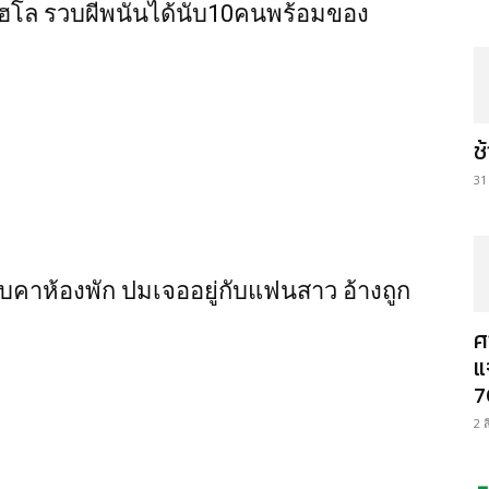
ฮโล รวบผีพนันได้นับ10คนพร้อมของ
ช
31
ับคาห้องพัก ปมเจออยู่กับแฟนสาว อ้างถูก
ศ
แ
7
2 