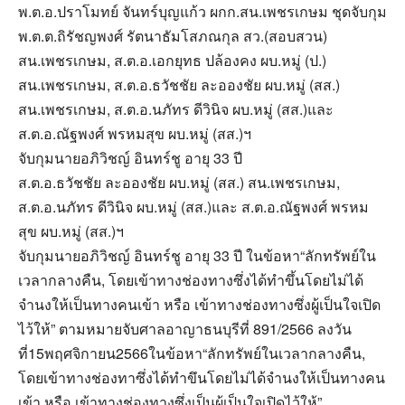
พ.ต.อ.ปราโมทย์ จันทร์บุญแก้ว ผกก.สน.เพชรเกษม ชุดจับกุม
พ.ต.ต.ถิรัชญพงศ์ รัตนาธัมโสภณกุล สว.(สอบสวน)
สน.เพชรเกษม, ส.ต.อ.เอกยุทธ ปล้องคง ผบ.หมู่ (ป.)
สน.เพชรเกษม, ส.ต.อ.ธวัชชัย ละอองชัย ผบ.หมู่ (สส.)
สน.เพชรเกษม, ส.ต.อ.นภัทร ดีวินิจ ผบ.หมู่ (สส.)และ
ส.ต.อ.ณัฐพงศ์ พรหมสุข ผบ.หมู่ (สส.)ฯ
จับกุมนายอภิวิชญ์ อินทร์ชู อายุ 33 ปี
ส.ต.อ.ธวัชชัย ละอองชัย ผบ.หมู่ (สส.) สน.เพชรเกษม,
ส.ต.อ.นภัทร ดีวินิจ ผบ.หมู่ (สส.)และ ส.ต.อ.ณัฐพงศ์ พรหม
สุข ผบ.หมู่ (สส.)ฯ
จับกุมนายอภิวิชญ์ อินทร์ชู อายุ 33 ปี ในข้อหา“ลักทรัพย์ใน
เวลากลางคืน, โดยเข้าทางช่องทางซึ่งได้ทำขึ้นโดยไม่ได้
จำนงให้เป็นทางคนเข้า หรือ เข้าทางช่องทางซึ่งผู้เป็นใจเปิด
ไว้ให้” ตามหมายจับศาลอาญาธนบุรีที่ 891/2566 ลงวัน
ที่15พฤศจิกายน2566ในข้อหา“ลักทรัพย์ในเวลากลางคืน,
โดยเข้าทางช่องทาซึ่งได้ทำขึนโดยไม่ได้จำนงให้เป็นทางคน
เข้า หรือ เข้าทางช่องทางซึ่งเป็นผู้เป็นใจเปิดไว้ให้”