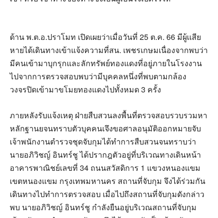
ด้าน พ.ต.อ.ปราโมท เปิดเผยว่าเมื่อวันที่ 25 ต.ค. 66 มีผู้เเสีย
หายได้เดินทางเข้าแจ้งความที่สน. เพชรเกษมเนื่องจากพบว่า
มีคนเข้ามาบุกรุกและลักทรัพย์ทองแดงที่อยู่ภายในโรงงาน
ไปจากการตรวจสอบพบว่ามีบุคคลหนึ่งที่พบตามกล้อง
วงจรปิดเข้ามาขโมยทองแดงไปทั้งหมด 3 ครั้ง
ภายหลังรับแจ้งเหตุ ฝ่ายสืบสวนลงพื้นที่ตรวจสอบรวบรวมหา
หลักฐานยจนทราบตัวบุคคนเจึงขอศาลอนุมัติออกหมายจับ
เจ้าพนักงานตำรวจชุดจับกุมได้ทำการสืบสวนจนทราบว่า
นายอภิวิชญ์ อินทร์ชู ได้ปรากฎตัวอยู่ที่บริเวณทางเดินหน้า
อาคารพาณิชย์เลขที่ 34 ถนนสวัสดิการ 1 แขวงหนองแขม
เขตหนองแขม กรุงเทพมหานคร สถานที่จับกุม จึงได้ร่วมกัน
เดินทางไปทำการตรวจสอบ เมื่อไปถึงสถานที่จับกุมดังกล่าว
พบ นายอภิวิชญ์ อินทร์ชู กำลังยืนอยู่บริเวณสถานที่จับกุม