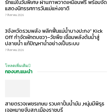
รักแม่ในวันพิเศษ ผ่านภาพวาดเหมือนฟรี พร้อมจัด
แสดงนิทรรศการวันแม่แห่งชาติ
7 สิงหาคม 2026
3จังหวัดรวมพลัง พลิกฟื้นแม่น้ำบางปะกง” Kick
Off กำจัดผักตบชวา–วัชพืช เชื่อมพลังต้นน้ำสู่
ปลายน้ำ แก้ปัญหาน้ำอย่างเป็นระบบ
7 สิงหาคม 2026
โหลดเพิ่มเติม
กองบก.แนะนำ
สายตรวจเพชรเกษม รวบคาปั้มน้ำมัน ,หนุ่มมีพิรุธ
เจอหมายจับสภ.เมืองราชบุรี