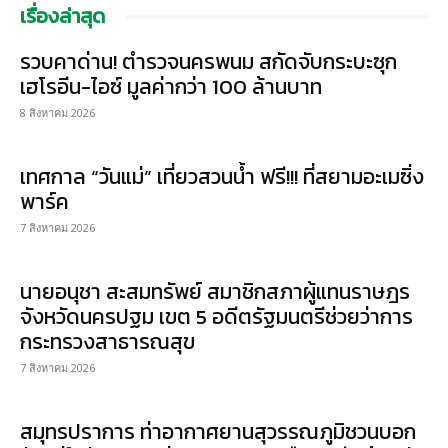
เรื่องล่าสุด
รวบคาด่าน! ตำรวจนครพนม สกัดจับกระบะซุก
เฮโรอีน-ไอซ์ มูลค่ากว่า 100 ล้านบาท
8 สิงหาคม 2026
เทศกาล “วันแม่” เที่ยวสวนน้ำ ฟรี!!! ที่สยามอะเมซิ่ง
พาร์ค
7 สิงหาคม 2026
นายอนุชา สะสมทรัพย์ สมาชิกสภาผู้แทนราษฎร
จังหวัดนครปฐม เขต 5 อดีตรัฐมนตรีช่วยว่าการ
กระทรวงสาธารณสุข
7 สิงหาคม 2026
สมุทรปราการ ท่าอากาศยานสุวรรณภูมิชวนบอก